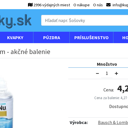
2996 výdajných miest
O nákupe
O nás
info@kup
KVAPKY
PÚZDRA
PRÍSLUŠENSTVO
HO
m - akčné balenie
Množstvo
4,
Cena:
Cena za balenie: 4,27 
Dostupno
Výrobca:
Bausch & Lomb