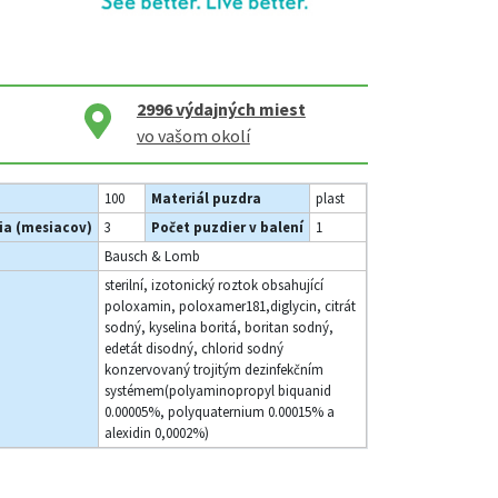
2996
výdajných miest
vo vašom okolí
100
Materiál puzdra
plast
ia (mesiacov)
3
Počet puzdier v balení
1
Bausch & Lomb
sterilní, izotonický roztok obsahující
poloxamin, poloxamer181,diglycin, citrát
sodný, kyselina boritá, boritan sodný,
edetát disodný, chlorid sodný
konzervovaný trojitým dezinfekčním
systémem(polyaminopropyl biquanid
0.00005%, polyquaternium 0.00015% a
alexidin 0,0002%)