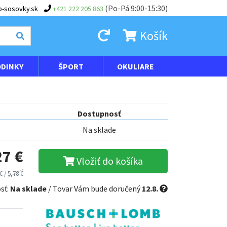
(Po-Pá 9:00-15:30)
-sosovky.sk
+421 222 205 863
Košík
DINKY
ŠPORT
OKULIARE
Dostupnosť
Na sklade
27 €
Vložiť do košíka
€ /
5,78 €
sť:
Na sklade
/ Tovar Vám bude doručený
12.8.