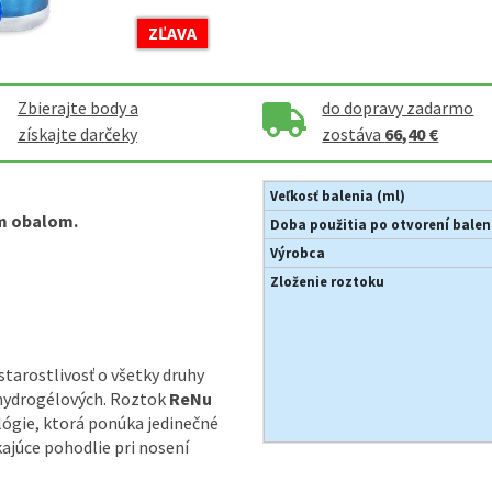
ZĽAVA
Zbierajte body a
do dopravy zadarmo
získajte darčeky
zostáva
66,40 €
Veľkosť balenia (ml)
m obalom.
Doba použitia po otvorení balen
Výrobca
Zloženie roztoku
starostlivosť o všetky druhy
hydrogélových. Roztok
ReNu
ógie, ktorá ponúka jedinečné
ajúce pohodlie pri nosení