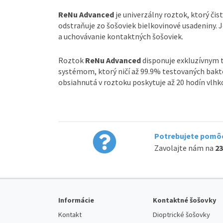
ReNu Advanced
je univerzálny roztok, ktorý čistí
odstraňuje zo šošoviek bielkovinové usadeniny. J
a uchovávanie kontaktných šošoviek.
Roztok
ReNu Advanced
disponuje exkluzívnym 
systémom, ktorý ničí až 99.9% testovaných baktér
obsiahnutá v roztoku poskytuje až 20 hodín vlhk
Potrebujete pomôc
Zavolajte nám na
23
Informácie
Kontaktné šošovky
Kontakt
Dioptrické šošovky