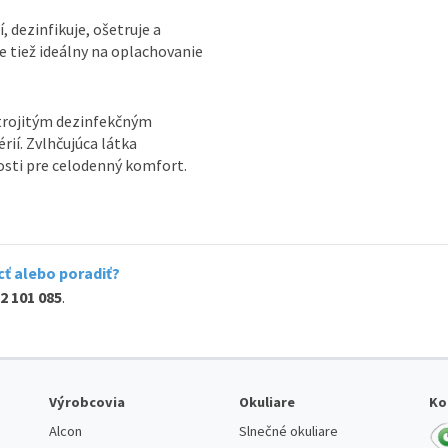
, dezinfikuje, ošetruje a
e tiež ideálny na oplachovanie
trojitým dezinfekčným
ií. Zvlhčujúca látka
osti pre celodenný komfort.
ť alebo poradiť?
2 101 085
.
Výrobcovia
Okuliare
Ko
Alcon
Slnečné okuliare