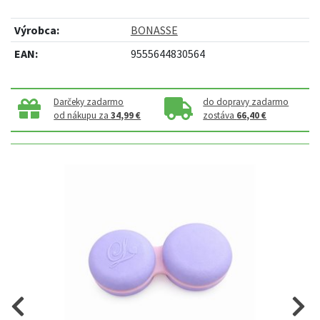
Výrobca:
BONASSE
EAN:
9555644830564
Darčeky zadarmo
do dopravy zadarmo
od nákupu za
34,99 €
zostáva
66,40 €