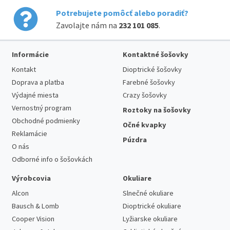
Potrebujete pomôcť alebo poradiť?
Zavolajte nám na
232 101 085
.
Informácie
Kontaktné šošovky
Kontakt
Dioptrické šošovky
Doprava a platba
Farebné šošovky
Výdajné miesta
Crazy šošovky
Vernostný program
Roztoky na šošovky
Obchodné podmienky
Očné kvapky
Reklamácie
Púzdra
O nás
Odborné info o šošovkách
Výrobcovia
Okuliare
Alcon
Slnečné okuliare
Bausch & Lomb
Dioptrické okuliare
Cooper Vision
Lyžiarske okuliare