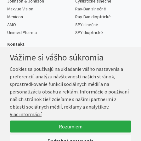
Johnson & Johnson
Cyklistické slnečné
Maxvue Vision
Ray-Ban slnečné
Menicon
Ray-Ban dioptrické
AMO
SPY slnečné
Unimed Pharma
SPY dioptrické
Kontakt
Vážime si vášho súkromia
Cookies sa používajú na ukladanie vášho nastavenia a
Telefón:
+421 222 205 863
preferencií, analýzu návštevnosti našich stránok,
E-mail:
info@kup-sosovky.sk
sprostredkovanie funkcií sociálnych médií a na
Reklamačná adresa
personalizáciu obsahu a reklám. Informácie o používaní
Andrea Votavová
našich stránok tiež zdieľame s našimi partnermi z
Revoluční 1017
oblasti sociálnych médií, reklamy a analytikov.
290 01 Poděbrady
Viac informácií
Česká republika
Rozumiem
© 2026 Kup-Šošovky.sk