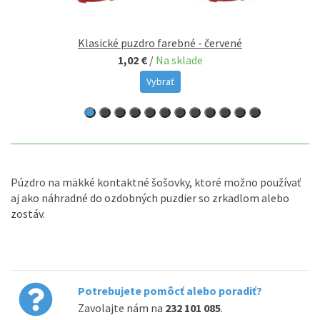
Klasické puzdro farebné - červené
1,02 €
/
Na sklade
Vybrať
Púzdro na mäkké kontaktné šošovky, ktoré možno používať
aj ako náhradné do ozdobných puzdier so zrkadlom alebo
zostáv.
Potrebujete pomôcť alebo poradiť?
Zavolajte nám na
232 101 085
.