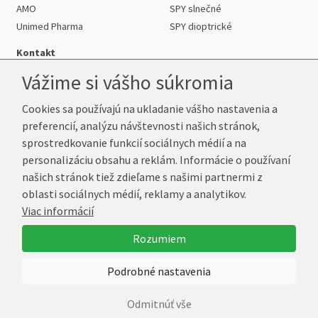
AMO
SPY slnečné
Unimed Pharma
SPY dioptrické
Kontakt
Vážime si vášho súkromia
Cookies sa používajú na ukladanie vášho nastavenia a
Telefón:
+421 222 205 863
preferencií, analýzu návštevnosti našich stránok,
E-mail:
info@kup-sosovky.sk
sprostredkovanie funkcií sociálnych médií a na
Reklamačná adresa
personalizáciu obsahu a reklám. Informácie o používaní
Andrea Votavová
našich stránok tiež zdieľame s našimi partnermi z
Revoluční 1017
oblasti sociálnych médií, reklamy a analytikov.
290 01 Poděbrady
Viac informácií
Česká republika
Rozumiem
© 2026 Kup-Šošovky.sk
Podrobné nastavenia
Vytvoril
Marek Kebza
Odmitnúť vše