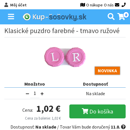
Môj účet
O nákupe
O nás
0
Klasické puzdro farebné - tmavo ružové
NOVINKA
Množstvo
Dostupnosť
Na sklade
1,02 €
Cena:
Do košíka
Cena za balenie: 1,02 €
Dostupnosť:
Na sklade
/ Tovar Vám bude doručený
11.8.