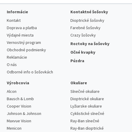
Informácie
Kontaktné šošovky
Kontakt
Dioptrické šošovky
Doprava a platba
Farebné šošovky
Výdajné miesta
Crazy šošovky
Vernostný program
Roztoky na šošovky
Obchodné podmienky
Očné kvapky
Reklamácie
Púzdra
O nás
Odborné info o šošovkách
Výrobcovia
Okuliare
Alcon
Slnečné okuliare
Bausch & Lomb
Dioptrické okuliare
Cooper Vision
Lyžiarske okuliare
Johnson & Johnson
Cyklistické slnečné
Maxvue Vision
Ray-Ban slnečné
Menicon
Ray-Ban dioptrické