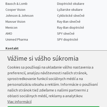
Bausch & Lomb
Dioptrické okuliare
Cooper Vision
Lyžiarske okuliare
Johnson & Johnson
Cyklistické slnečné
Maxvue Vision
Ray-Ban slnečné
Menicon
Ray-Ban dioptrické
AMO
SPY slnečné
Unimed Pharma
SPY dioptrické
Kontakt
Vážime si vášho súkromia
Cookies sa používajú na ukladanie vášho nastavenia a
Telefón:
+421 222 205 863
preferencií, analýzu návštevnosti našich stránok,
E-mail:
info@kup-sosovky.sk
sprostredkovanie funkcií sociálnych médií a na
Reklamačná adresa
personalizáciu obsahu a reklám. Informácie o používaní
Andrea Votavová
našich stránok tiež zdieľame s našimi partnermi z
Revoluční 1017
oblasti sociálnych médií, reklamy a analytikov.
290 01 Poděbrady
Viac informácií
Česká republika