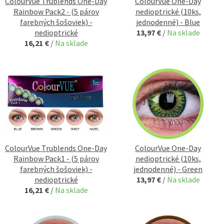
ColourVue Trublends One-Day
ColourVue One-Day
Rainbow Pack2 - (5 párov
nedioptrické (10ks,
farebných šošoviek) -
jednodenné) - Blue
nedioptrické
13,97 €
/
Na sklade
16,21 €
/
Na sklade
ColourVue Trublends One-Day
ColourVue One-Day
Rainbow Pack1 - (5 párov
nedioptrické (10ks,
farebných šošoviek) -
jednodenné) - Green
nedioptrické
13,97 €
/
Na sklade
16,21 €
/
Na sklade