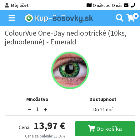
Môj účet
O nákupe
O nás
0
ColourVue One-Day nedioptrické (10ks,
jednodenné) - Emerald
Množstvo
Dostupnosť
Do 21 dní
13,97 €
Cena:
Do košíka
Cena za balenie: 13,97 €