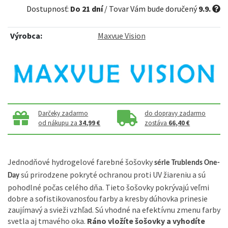
Dostupnosť:
Do 21 dní
/ Tovar Vám bude doručený
9.9.
Výrobca:
Maxvue Vision
Darčeky zadarmo
do dopravy zadarmo
od nákupu za
34,99 €
zostáva
66,40 €
Jednodňové hydrogelové farebné šošovky
série Trublends One-
sú prirodzene pokryté ochranou proti UV žiareniu a sú
Day
pohodlné počas celého dňa. Tieto šošovky pokrývajú veľmi
dobre a sofistikovanosťou farby a kresby dúhovka prinesie
zaujímavý a svieži vzhľad. Sú vhodné na efektívnu zmenu farby
svetla aj tmavého oka.
Ráno vložíte šošovky a vyhodíte