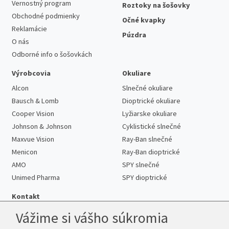
Vernostný program
Roztoky na šošovky
Obchodné podmienky
Očné kvapky
Reklamácie
Púzdra
O nás
Odborné info o šošovkách
Výrobcovia
Okuliare
Alcon
Slnečné okuliare
Bausch & Lomb
Dioptrické okuliare
Cooper Vision
Lyžiarske okuliare
Johnson & Johnson
Cyklistické slnečné
Maxvue Vision
Ray-Ban slnečné
Menicon
Ray-Ban dioptrické
AMO
SPY slnečné
Unimed Pharma
SPY dioptrické
Kontakt
Vážime si vášho súkromia