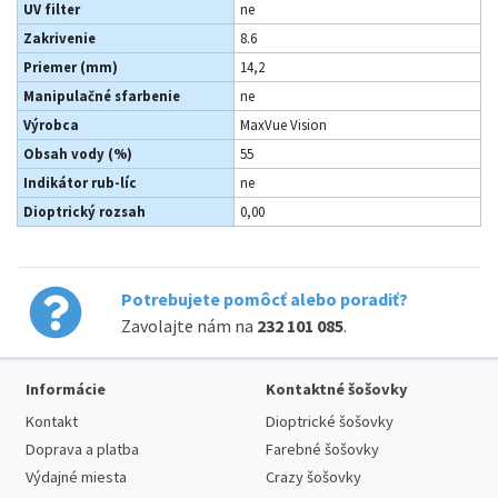
UV filter
ne
Zakrivenie
8.6
Priemer (mm)
14,2
Manipulačné sfarbenie
ne
Výrobca
MaxVue Vision
Obsah vody (%)
55
Indikátor rub-líc
ne
Dioptrický rozsah
0,00
Potrebujete pomôcť alebo poradiť?
Zavolajte nám na
232 101 085
.
Informácie
Kontaktné šošovky
Kontakt
Dioptrické šošovky
Doprava a platba
Farebné šošovky
Výdajné miesta
Crazy šošovky