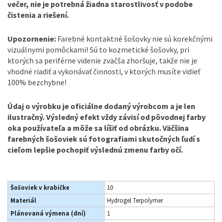
večer, nie je potrebná žiadna starostlivosť v podobe
čistenia a riešení.
Upozornenie:
Farebné kontaktné šošovky nie sú korekčnými
vizuálnymi pomôckami! Sú to kozmetické šošovky, pri
ktorých sa periférne videnie zväčša zhoršuje, takže nie je
vhodné riadiť a vykonávať činnosti, v ktorých musíte vidieť
100% bezchybne!
Údaj o výrobku je oficiálne dodaný výrobcom a je len
ilustračný. Výsledný efekt vždy závisí od pôvodnej farby
oka používateľa a môže sa líšiť od obrázku. Väčšina
farebných šošoviek sú fotografiami skutočných ľudí s
cieľom lepšie pochopiť výslednú zmenu farby očí.
Šošoviek v krabičke
10
Materiál
Hydrogel Terpolymer
Plánovaná výmena (dní)
1