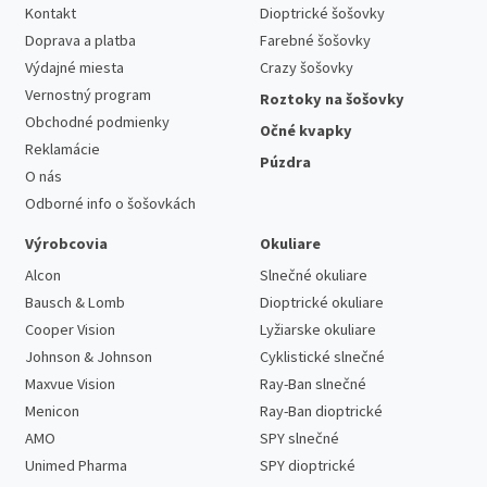
Kontakt
Dioptrické šošovky
Doprava a platba
Farebné šošovky
Výdajné miesta
Crazy šošovky
Vernostný program
Roztoky na šošovky
Obchodné podmienky
Očné kvapky
Reklamácie
Púzdra
O nás
Odborné info o šošovkách
Výrobcovia
Okuliare
Alcon
Slnečné okuliare
Bausch & Lomb
Dioptrické okuliare
Cooper Vision
Lyžiarske okuliare
Johnson & Johnson
Cyklistické slnečné
Maxvue Vision
Ray-Ban slnečné
Menicon
Ray-Ban dioptrické
AMO
SPY slnečné
Unimed Pharma
SPY dioptrické