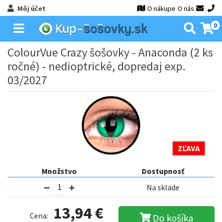
Môj účet
O nákupe
O nás
0
ColourVue Crazy šošovky - Anaconda (2 ks
ročné) - nedioptrické, dopredaj exp.
03/2027
ZĽAVA
Množstvo
Dostupnosť
Na sklade
13,94 €
Cena:
Do košíka