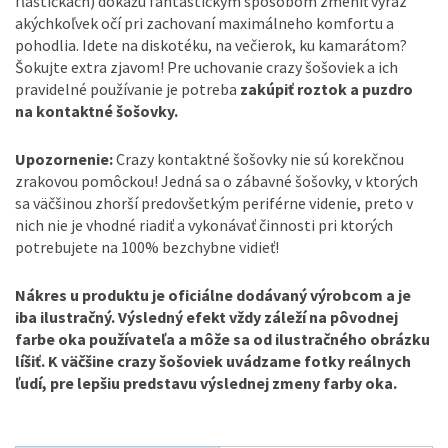
fľaštičkách) dokážu fantastickým spôsobom zmeniť výraz
akýchkoľvek očí pri zachovaní maximálneho komfortu a
pohodlia. Idete na diskotéku, na večierok, ku kamarátom?
Šokujte extra zjavom! Pre uchovanie crazy šošoviek a ich
pravidelné používanie je potreba
zakúpiť roztok a puzdro
na kontaktné šošovky.
Upozornenie:
Crazy kontaktné šošovky nie sú korekčnou
zrakovou pomôckou! Jedná sa o zábavné šošovky, v ktorých
sa väčšinou zhorší predovšetkým periférne videnie, preto v
nich nie je vhodné riadiť a vykonávať činnosti pri ktorých
potrebujete na 100% bezchybne vidieť!
Nákres u produktu je oficiálne dodávaný výrobcom a je
iba ilustračný. Výsledný efekt vždy záleží na pôvodnej
farbe oka používateľa a môže sa od ilustračného obrázku
líšiť. K väčšine crazy šošoviek uvádzame fotky reálnych
ľudí, pre lepšiu predstavu výslednej zmeny farby oka.