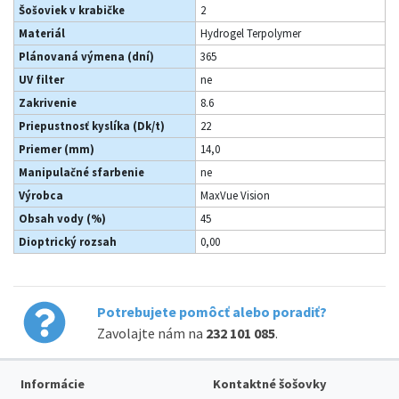
Šošoviek v krabičke
2
Materiál
Hydrogel Terpolymer
Plánovaná výmena (dní)
365
UV filter
ne
Zakrivenie
8.6
Priepustnosť kyslíka (Dk/t)
22
Priemer (mm)
14,0
Manipulačné sfarbenie
ne
Výrobca
MaxVue Vision
Obsah vody (%)
45
Dioptrický rozsah
0,00
Potrebujete pomôcť alebo poradiť?
Zavolajte nám na
232 101 085
.
Informácie
Kontaktné šošovky