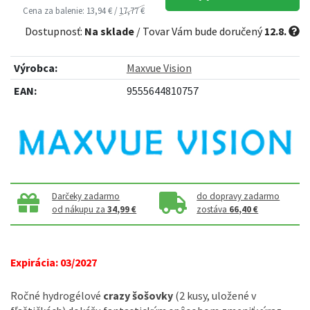
Cena za balenie: 13,94 € /
17,77 €
Dostupnosť:
Na sklade
/ Tovar Vám bude doručený
12.8.
Výrobca:
Maxvue Vision
EAN:
9555644810757
Darčeky zadarmo
do dopravy zadarmo
od nákupu za
34,99 €
zostáva
66,40 €
Expirácia: 03/2027
Ročné hydrogélové
crazy šošovky
(2 kusy, uložené v