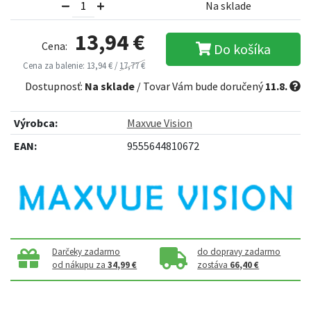
Na sklade
13,94 €
Cena:
Do košíka
Cena za balenie: 13,94 € /
17,77 €
Dostupnosť:
Na sklade
/ Tovar Vám bude doručený
11.8.
Výrobca:
Maxvue Vision
EAN:
9555644810672
Darčeky zadarmo
do dopravy zadarmo
od nákupu za
34,99 €
zostáva
66,40 €