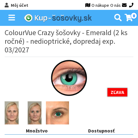
Môj účet
O nákupe
O nás
0
ColourVue Crazy šošovky - Emerald (2 ks
ročné) - nedioptrické, dopredaj exp.
03/2027
ZĽAVA
Množstvo
Dostupnosť