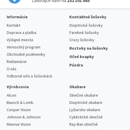
Zavolajte nám na
232 101 085
.
Informácie
Kontaktné šošovky
Kontakt
Dioptrické šošovky
Doprava a platba
Farebné šošovky
Výdajné miesta
Crazy šošovky
Vernostný program
Roztoky na šošovky
Obchodné podmienky
Očné kvapky
Reklamácie
Púzdra
O nás
Odborné info o šošovkách
Výrobcovia
Okuliare
Alcon
Slnečné okuliare
Bausch & Lomb
Dioptrické okuliare
Cooper Vision
Lyžiarske okuliare
Johnson & Johnson
Cyklistické slnečné
Maxvue Vision
Ray-Ban slnečné