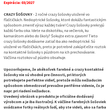
Expirácia: 03/2027
CRAZY ŠOŠOVKY
- 2 ročné crazy šošovky uložené vo
fľaštičkách. Nedioptrické šošovky, ktoré dokážu fantastickým
spôsobom zmeniť výraz každej tváre! Crazy šošovky prekryjú
každú farbu oka. Idete na diskotéku, na večierok, ku
kamarátom alebo do školy? Šokujte extra zjavom! Tieto
crazy šošovky dodávame zatiaľ iba ako nedioptrické. Sú
uložené vo fľaštičkách, preto je potrebné zakúpiť ešte roztok
na kontaktné šošovky s púzdrom na ich prechovávanie.
Väčšina roztokov už púzdro obsahuje.
Upozorňujeme, že akékoľvek farebné a crazy kontaktné
šošovky nie sú vhodné pre činnosti, pri ktorých
potrebujete perfektne vidieť, pretože môžu nežiaducim
spôsobom obmedzovať prevažne periférne videnie, čo je
napr. pri riadení nežiaduce.
Uvedený obrázok u produktu je oficiálne dodávaný
výrobcom a je iba ilustračný. K väčšine farebných šošoviek
uvádzame fotky reálnych ľudí, aby ste videli, ako sa farba