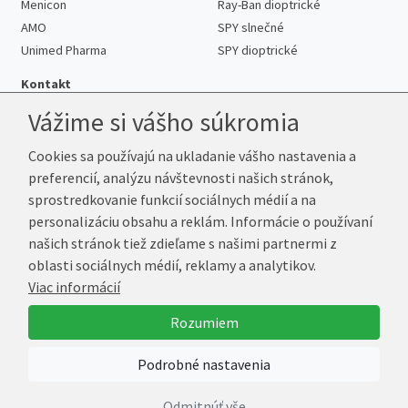
Menicon
Ray-Ban dioptrické
AMO
SPY slnečné
Unimed Pharma
SPY dioptrické
Kontakt
Vážime si vášho súkromia
Cookies sa používajú na ukladanie vášho nastavenia a
Telefón:
+421 222 205 863
preferencií, analýzu návštevnosti našich stránok,
E-mail:
info@kup-sosovky.sk
sprostredkovanie funkcií sociálnych médií a na
Reklamačná adresa
personalizáciu obsahu a reklám. Informácie o používaní
Andrea Votavová
našich stránok tiež zdieľame s našimi partnermi z
Revoluční 1017
oblasti sociálnych médií, reklamy a analytikov.
290 01 Poděbrady
Viac informácií
Česká republika
Rozumiem
© 2026 Kup-Šošovky.sk
Podrobné nastavenia
Vytvoril
Marek Kebza
Odmitnúť vše