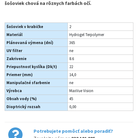
šošoviek chová na rôznych farbách očí.
Šošoviek v krabičke
2
Materiál
Hydrogel Terpolymer
Plánovaná výmena (dní)
365
UV filter
ne
Zakrivenie
8.6
Priepustnosť kyslíka (Dk/t)
22
Priemer (mm)
14,0
Manipulačné sfarbenie
ne
Výrobca
MaxVue Vision
Obsah vody (%)
45
Dioptrický rozsah
0,00
Potrebujete pomôcť alebo poradiť?