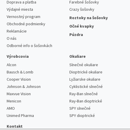
Doprava a platba
Farebné šošovky
Výdajné miesta
Crazy šošovky
Vernostný program
Roztoky na šošovky
Obchodné podmienky
Očné kvapky
Reklamácie
Púzdra
O nás
Odborné info o šošovkách
Výrobcovia
Okuliare
Alcon
Slnečné okuliare
Bausch & Lomb
Dioptrické okuliare
Cooper Vision
Lyžiarske okuliare
Johnson & Johnson
Cyklistické slnečné
Maxvue Vision
Ray-Ban slnečné
Menicon
Ray-Ban dioptrické
AMO
SPY slnečné
Unimed Pharma
SPY dioptrické
Kontakt