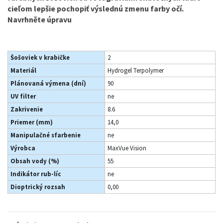
cieľom lepšie pochopiť výslednú zmenu farby očí.
Navrhněte úpravu
Šošoviek v krabičke
2
Materiál
Hydrogel Terpolymer
Plánovaná výmena (dní)
90
UV filter
ne
Zakrivenie
8.6
Priemer (mm)
14,0
Manipulačné sfarbenie
ne
Výrobca
MaxVue Vision
Obsah vody (%)
55
Indikátor rub-líc
ne
Dioptrický rozsah
0,00