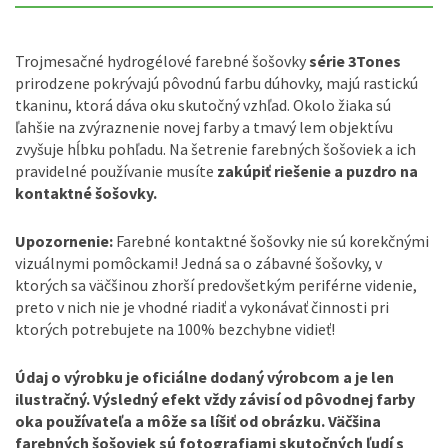
Trojmesačné hydrogélové farebné šošovky
série 3Tones
prirodzene pokrývajú pôvodnú farbu dúhovky, majú rastickú
tkaninu, ktorá dáva oku skutočný vzhľad. Okolo žiaka sú
ľahšie na zvýraznenie novej farby a tmavý lem objektívu
zvyšuje hĺbku pohľadu. Na šetrenie farebných šošoviek a ich
pravidelné používanie musíte
zakúpiť riešenie a puzdro na
kontaktné šošovky.
Upozornenie:
Farebné kontaktné šošovky nie sú korekčnými
vizuálnymi pomôckami! Jedná sa o zábavné šošovky, v
ktorých sa väčšinou zhorší predovšetkým periférne videnie,
preto v nich nie je vhodné riadiť a vykonávať činnosti pri
ktorých potrebujete na 100% bezchybne vidieť!
Údaj o výrobku je oficiálne dodaný výrobcom a je len
ilustračný. Výsledný efekt vždy závisí od pôvodnej farby
oka používateľa a môže sa líšiť od obrázku. Väčšina
farebných šošoviek sú fotografiami skutočných ľudí s