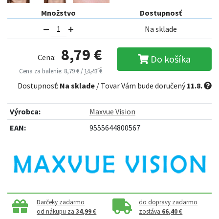
Množstvo
Dostupnosť
Na sklade
8,79 €
Cena:
Do košíka
Cena za balenie: 8,79 € /
14,43 €
Dostupnosť:
Na sklade
/ Tovar Vám bude doručený
11.8.
Výrobca:
Maxvue Vision
EAN:
9555644800567
Darčeky zadarmo
do dopravy zadarmo
od nákupu za
34,99 €
zostáva
66,40 €