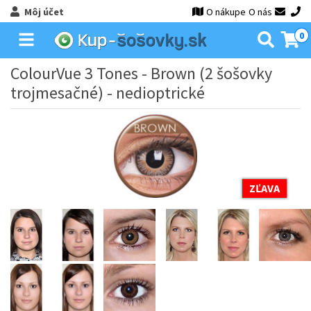
Môj účet
O nákupe
O nás
0
ColourVue 3 Tones - Brown (2 šošovky
trojmesačné) - nedioptrické
ZĽAVA