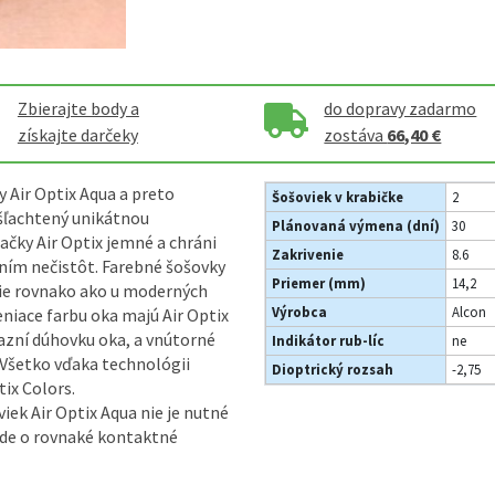
Zbierajte body a
do dopravy zadarmo
získajte darčeky
zostáva
66,40 €
 Air Optix Aqua a preto
Šošoviek v krabičke
2
ušľachtený unikátnou
Plánovaná výmena (dní)
30
ačky Air Optix jemné a chráni
Zakrivenie
8.6
ním nečistôt. Farebné šošovky
Priemer (mm)
14,2
ie rovnako ako u moderných
Výrobca
Alcon
niace farbu oka majú Air Optix
razní dúhovku oka, a vnútorné
Indikátor rub-líc
ne
 Všetko vďaka technológii
Dioptrický rozsah
-2,75
tix Colors.
iek Air Optix Aqua nie je nutné
 ide o rovnaké kontaktné