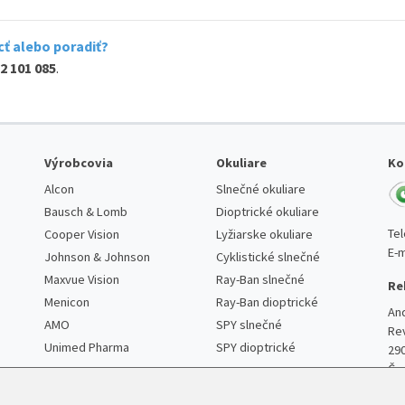
ť alebo poradiť?
2 101 085
.
Výrobcovia
Okuliare
Ko
Alcon
Slnečné okuliare
Bausch & Lomb
Dioptrické okuliare
Te
Cooper Vision
Lyžiarske okuliare
E-m
Johnson & Johnson
Cyklistické slnečné
Maxvue Vision
Ray-Ban slnečné
Re
Menicon
Ray-Ban dioptrické
An
AMO
SPY slnečné
Re
Unimed Pharma
SPY dioptrické
29
Če