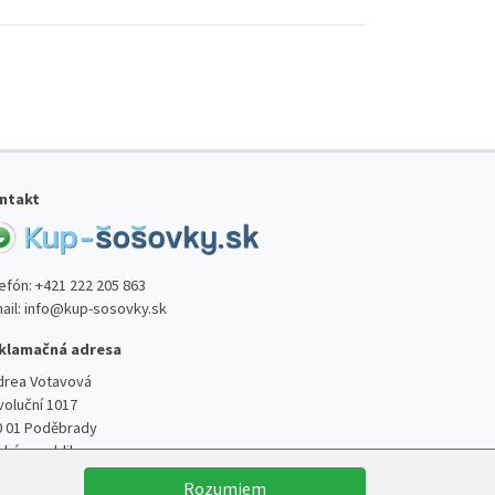
ntakt
lefón:
+421 222 205 863
ail:
info@kup-sosovky.sk
klamačná adresa
drea Votavová
voluční 1017
0 01 Poděbrady
ská republika
Rozumiem