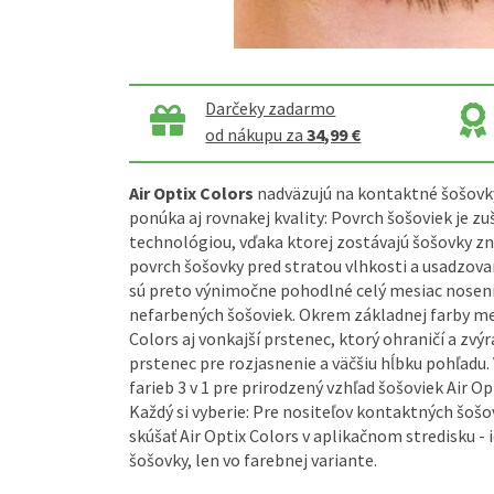
Darčeky zadarmo
od nákupu za
34,99 €
Air Optix Colors
nadväzujú na kontaktné šošovky
ponúka aj rovnakej kvality: Povrch šošoviek je z
technológiou, vďaka ktorej zostávajú šošovky zn
povrch šošovky pred stratou vlhkosti a usadzova
sú preto výnimočne pohodlné celý mesiac nosen
nefarbených šošoviek. Okrem základnej farby me
Colors aj vonkajší prstenec, ktorý ohraničí a zvý
prstenec pre rozjasnenie a väčšiu hĺbku pohľadu.
farieb 3 v 1 pre prirodzený vzhľad šošoviek Air Op
Každý si vyberie: Pre nositeľov kontaktných šošov
skúšať Air Optix Colors v aplikačnom stredisku -
šošovky, len vo farebnej variante.