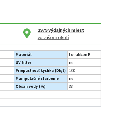
2979
výdajných miest
vo vašom okolí
Materiál
Lotrafilcon B
UV filter
ne
Priepustnosť kyslíka (Dk/t)
138
Manipulačné sfarbenie
ne
Obsah vody (%)
33