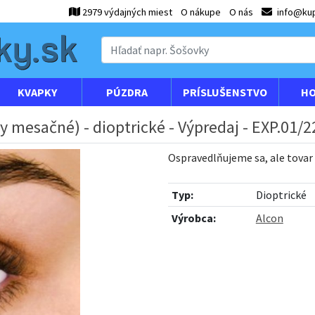
2979 výdajných miest
O nákupe
O nás
info@kup
KVAPKY
PÚZDRA
PRÍSLUŠENSTVO
HO
ky mesačné) - dioptrické - Výpredaj - EXP.01/2
Ospravedlňujeme sa, ale tovar
Typ:
Dioptrické
Výrobca:
Alcon