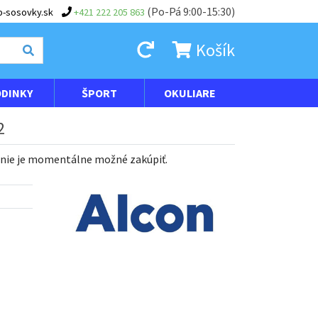
(Po-Pá 9:00-15:30)
-sosovky.sk
+421 222 205 863
Košík
DINKY
ŠPORT
OKULIARE
2
 nie je momentálne možné zakúpiť.