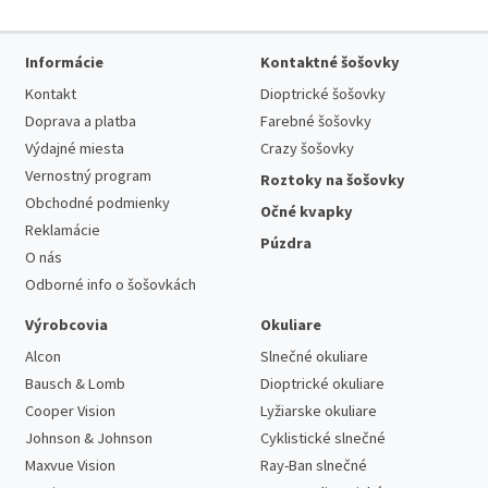
Informácie
Kontaktné šošovky
Kontakt
Dioptrické šošovky
Doprava a platba
Farebné šošovky
Výdajné miesta
Crazy šošovky
Vernostný program
Roztoky na šošovky
Obchodné podmienky
Očné kvapky
Reklamácie
Púzdra
O nás
Odborné info o šošovkách
Výrobcovia
Okuliare
Alcon
Slnečné okuliare
Bausch & Lomb
Dioptrické okuliare
Cooper Vision
Lyžiarske okuliare
Johnson & Johnson
Cyklistické slnečné
Maxvue Vision
Ray-Ban slnečné