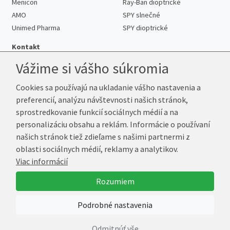
Menicon
Ray-Ban dioptrické
AMO
SPY slnečné
Unimed Pharma
SPY dioptrické
Kontakt
Vážime si vášho súkromia
Cookies sa používajú na ukladanie vášho nastavenia a
Telefón:
+421 222 205 863
preferencií, analýzu návštevnosti našich stránok,
E-mail:
info@kup-sosovky.sk
sprostredkovanie funkcií sociálnych médií a na
Reklamačná adresa
personalizáciu obsahu a reklám. Informácie o používaní
Andrea Votavová
našich stránok tiež zdieľame s našimi partnermi z
Revoluční 1017
oblasti sociálnych médií, reklamy a analytikov.
290 01 Poděbrady
Viac informácií
Česká republika
Rozumiem
© 2026 Kup-Šošovky.sk
Podrobné nastavenia
Vytvoril
Marek Kebza
Odmitnúť vše