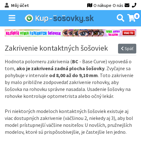
Môj účet
O nákupe
O nás
0
Zakrivenie kontaktných šošoviek
Späť
Hodnota polomeru zakrivenia (
BC
- Base Curve) vypovedá o
tom,
ako je zakrivená zadná plocha šošovky
. Zvyčajne sa
pohybuje v intervale
od 8,00 až do 9,10 mm
. Toto zakrivenie
by malo približne zodpovedať zakrivenie rohovky, aby
šošovka na rohovku správne nasadala. Usadenie šošovky na
rohovke kontroluje optometrista alebo očný lekár.
Pri niektorých modeloch kontaktných šošoviek existuje aj
viac dostupných zakrivenie (väčšinou 2, niekedy aj 3), aby bol
model prístupnejší väčšine nositeľov. U novších, pružnejších
modelov, ktoré sú prispôsobivejšie, je častejšie len jedno.