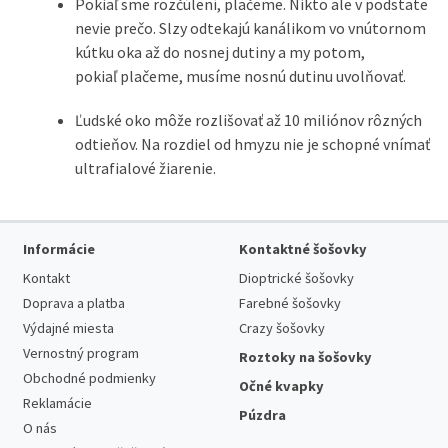
Pokiaľ sme rozčúlení, plačeme. Nikto ale v podstate
nevie prečo. Slzy odtekajú kanálikom vo vnútornom
kútku oka až do nosnej dutiny a my potom,
pokiaľ plačeme, musíme nosnú dutinu uvolňovať.
Ľudské oko môže rozlišovať až 10 miliónov rôzných
odtieňov. Na rozdiel od hmyzu nie je schopné vnímať
ultrafialové žiarenie.
Informácie
Kontaktné šošovky
Kontakt
Dioptrické šošovky
Doprava a platba
Farebné šošovky
Výdajné miesta
Crazy šošovky
Vernostný program
Roztoky na šošovky
Obchodné podmienky
Očné kvapky
Reklamácie
Púzdra
O nás