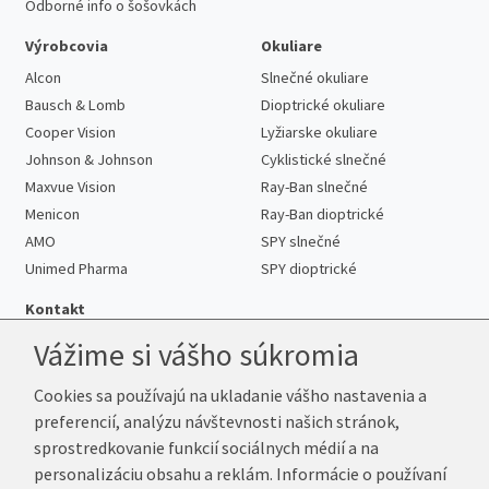
Odborné info o šošovkách
Výrobcovia
Okuliare
Alcon
Slnečné okuliare
Bausch & Lomb
Dioptrické okuliare
Cooper Vision
Lyžiarske okuliare
Johnson & Johnson
Cyklistické slnečné
Maxvue Vision
Ray-Ban slnečné
Menicon
Ray-Ban dioptrické
AMO
SPY slnečné
Unimed Pharma
SPY dioptrické
Kontakt
Vážime si vášho súkromia
Cookies sa používajú na ukladanie vášho nastavenia a
Telefón:
+421 222 205 863
preferencií, analýzu návštevnosti našich stránok,
E-mail:
info@kup-sosovky.sk
sprostredkovanie funkcií sociálnych médií a na
Reklamačná adresa
personalizáciu obsahu a reklám. Informácie o používaní