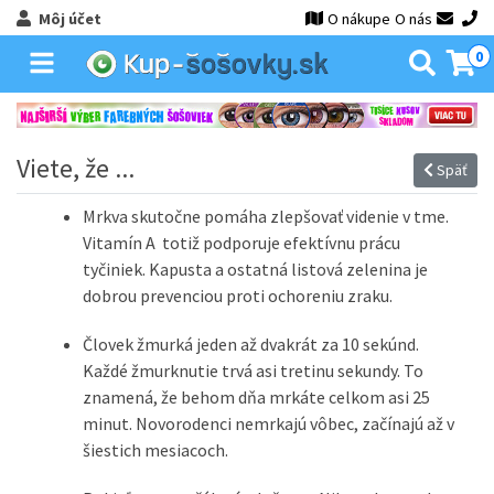
Môj účet
O nákupe
O nás
0
Viete, že ...
Späť
Mrkva skutočne pomáha zlepšovať videnie v tme.
Vitamín A totiž podporuje efektívnu prácu
tyčiniek. Kapusta a ostatná listová zelenina je
dobrou prevenciou proti ochoreniu zraku.
Človek žmurká jeden až dvakrát za 10 sekúnd.
Každé žmurknutie trvá asi tretinu sekundy. To
znamená, že behom dňa mrkáte celkom asi 25
minut. Novorodenci nemrkajú vôbec, začínajú až v
šiestich mesiacoch.