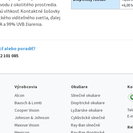
vodu z okolitého prostredia.
+6,00 t
nú vlhkosť. Kontaktné šošovky
kého viditeľného svetla, ďalej
VA a 99% UVB žiarenia.
ť alebo poradiť?
2 101 085
.
Výrobcovia
Okuliare
Ko
Alcon
Slnečné okuliare
Bausch & Lomb
Dioptrické okuliare
Te
Cooper Vision
Lyžiarske okuliare
E-m
Johnson & Johnson
Cyklistické slnečné
Maxvue Vision
Ray-Ban slnečné
Re
Menicon
Ray-Ban dioptrické