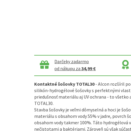
Darčeky zadarmo
od nákupu za
34,99 €
Kontaktné šošovky TOTAL30
- Alcon rozšíril 
silikón-hydrogélové šošovky s perfektnými vlast
priedušnosť materiálu aj UV ochrana - to všetko 
TOTAL30.
Stavba šošovky je veľmi dômyselná a hoci je šoš
materiálu s obsahom vody 55% v jadre, povrch šo
obsahom vody takmer 100%. Táto hydrogélová vr
nečistotami a baktériami. Zároveň sú však súčas