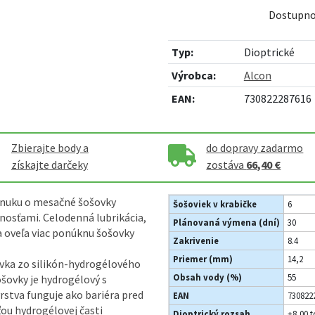
Dostupno
Typ:
Dioptrické
Výrobca:
Alcon
EAN:
730822287616
Zbierajte body a
do dopravy zadarmo
získajte darčeky
zostáva
66,40 €
ponuku o mesačné šošovky
Šošoviek v krabičke
6
nosťami. Celodenná lubrikácia,
Plánovaná výmena (dní)
30
a oveľa viac ponúknu šošovky
Zakrivenie
8.4
Priemer (mm)
14,2
ovka zo silikón-hydrogélového
Obsah vody (%)
55
šovky je hydrogélový s
stva funguje ako bariéra pred
EAN
730822
ťou hydrogélovej časti
Dioptrický rozsah
+8,00 t