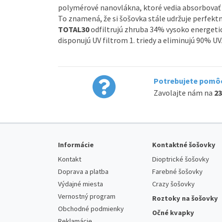
polymérové nanovlákna, ktoré vedia absorbovať 
To znamená, že si šošovka stále udržuje perfekt
TOTAL30
odfiltrujú zhruba 34% vysoko energetic
disponujú UV filtrom 1. triedy a eliminujú 90% U
Potrebujete pomôc
Zavolajte nám na
23
Informácie
Kontaktné šošovky
Kontakt
Dioptrické šošovky
Doprava a platba
Farebné šošovky
Výdajné miesta
Crazy šošovky
Vernostný program
Roztoky na šošovky
Obchodné podmienky
Očné kvapky
Reklamácie