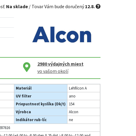
sť:
Na sklade
/ Tovar Vám bude doručený
12.8.
2980
výdajných miest
vo vašom okolí
Materiál
Lehfilcon A
UV filter
ano
Priepustnosť kyslíka (Dk/t)
154
Výrobca
Alcon
Indikátor rub-líc
ne
287616
o -12,00 (+6,00 to -8,00 step 0,25 dpt.;-8,00 to -12,00 and