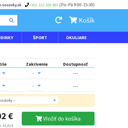
(Po-Pá 9:00-15:30)
-sosovky.sk
+421 222 205 863
Košík
DINKY
ŠPORT
OKULIARE
trie
Zakrivenie
Dostupnosť
---
---
02 €
Vložiť do košíka
: 33,02 €