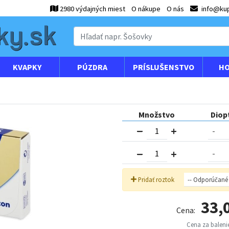
2980 výdajných miest
O nákupe
O nás
info@kup
KVAPKY
PÚZDRA
PRÍSLUŠENSTVO
HO
Množstvo
Diop
Pridať roztok
33,
Cena:
Cena za balenie