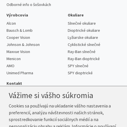
Odborné info o šošovkách
Výrobcovia
Okuliare
Alcon
Slnečné okuliare
Bausch & Lomb
Dioptrické okuliare
Cooper Vision
Lyžiarske okuliare
Johnson & Johnson
Cyklistické slnečné
Maxvue Vision
Ray-Ban slnečné
Menicon
Ray-Ban dioptrické
AMO
SPY slnečné
Unimed Pharma
SPY dioptrické
Kontakt
Vážime si vášho súkromia
Cookies sa používajú na ukladanie vášho nastavenia a
Telefón:
+421 222 205 863
preferencií, analýzu návštevnosti našich stránok,
E-mail:
info@kup-sosovky.sk
sprostredkovanie funkcií sociálnych médií a na
Reklamačná adresa
personalizáciu obsahu a reklám. Informácie o používaní