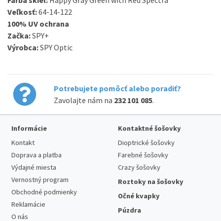
Farba
skiel
:
Happy Gray Green with Red Spectra
Veľkosť
:
64-14-122
100
%
UV
ochrana
Začka:
SPY+
Výrobca
:
SPY
Optic
Potrebujete pomôcť alebo poradiť?
Zavolajte nám na
232 101 085
.
Informácie
Kontaktné šošovky
Kontakt
Dioptrické šošovky
Doprava a platba
Farebné šošovky
Výdajné miesta
Crazy šošovky
Vernostný program
Roztoky na šošovky
Obchodné podmienky
Očné kvapky
Reklamácie
Púzdra
O nás