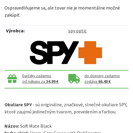
Ospravedlňujeme sa, ale tovar nie je momentálne možné
zakúpiť.
Výrobca:
spy optic
Darčeky zadarmo
do dopravy zadarmo
od nákupu za
34,99 €
zostáva
66,40 €
Okuliare
SPY
-
sú
originálne
,
značkové
,
slnečné
okuliare
SPY
,
ktoré zaujmú
jedinečným
tvarom
,
prevedením
a
farbou
.
Názov
:
Soft Mate Black