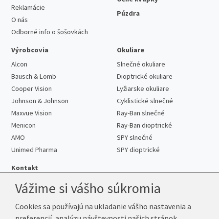
Reklamácie
Púzdra
O nás
Odborné info o šošovkách
Výrobcovia
Okuliare
Alcon
Slnečné okuliare
Bausch & Lomb
Dioptrické okuliare
Cooper Vision
Lyžiarske okuliare
Johnson & Johnson
Cyklistické slnečné
Maxvue Vision
Ray-Ban slnečné
Menicon
Ray-Ban dioptrické
AMO
SPY slnečné
Unimed Pharma
SPY dioptrické
Kontakt
Vážime si vášho súkromia
Cookies sa používajú na ukladanie vášho nastavenia a
Telefón:
+421 222 205 863
preferencií, analýzu návštevnosti našich stránok,