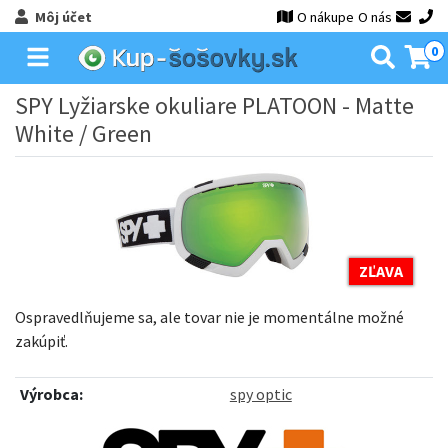
Môj účet
O nákupe
O nás
0
SPY Lyžiarske okuliare PLATOON - Matte
White / Green
ZĽAVA
Ospravedlňujeme sa, ale tovar nie je momentálne možné
zakúpiť.
Výrobca:
spy optic