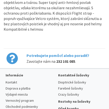
objektívom a tvárou. Super tajný anti-hmlový povlak
objektívu, vďaka ktorému sa okuliare nezahmlievajú. S
ochranou proti poškriabaniu. K dispozícii Flight strap -
popruh využívajúce Velcro systém, ktorý zabráni skĺznutiu a
bez plastových poistiek je vhodný aj pre nosenie pod helmy.
Kompatibilné s helmou
Potrebujete pomôcť alebo poradiť?
Zavolajte nám na
232 101 085
.
Informácie
Kontaktné šošovky
Kontakt
Dioptrické šošovky
Doprava a platba
Farebné šošovky
Výdajné miesta
Crazy šošovky
Vernostný program
Roztoky na šošovky
Obchodné podmienky
Očné kvapky