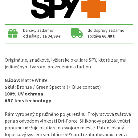
Darčeky zadarmo
do dopravy zadarmo
od nákupu za
34,99 €
zostáva
66,40 €
Originálne, značkové, lyžiarske okuliare SPY, ktoré zaujmú
jedinečným tvarom, prevedením a farbou.
Názov:
Matte White
Sklá:
Bronze / Green Spectra (+ Blue contact)
100% UV ochrana
ARC lens technology
Rám vyrobený z pružného polyuretánu. Trojvrstvová tvárová
pena s odvodom vlhkosti Dri-Force. Silikónový prúžok vnútri
popruhu udržuje okuliare na svojom mieste. Patentovaný
lopatkový systém ventilácie SPY proti zahmlievaniu medzi