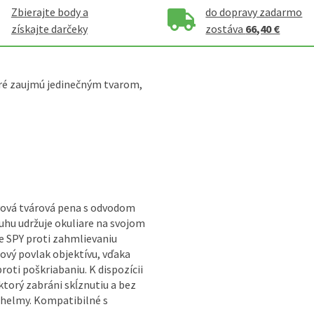
Zbierajte body a
do dopravy zadarmo
získajte darčeky
zostáva
66,40 €
toré zaujmú jedinečným tvarom,
vová tvárová pena s odvodom
ruhu udržuje okuliare na svojom
e SPY proti zahmlievaniu
ový povlak objektívu, vďaka
oti poškriabaniu. K dispozícii
ktorý zabráni skĺznutiu a bez
d helmy. Kompatibilné s