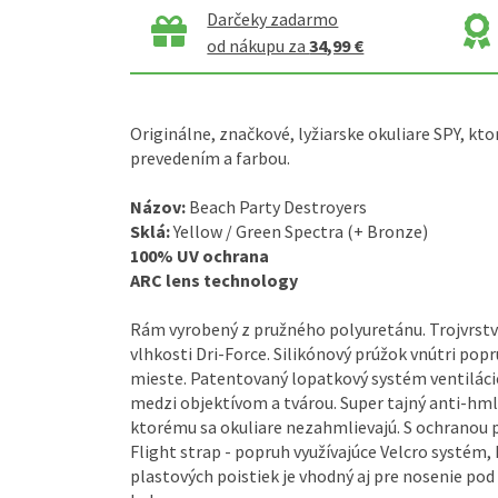
Darčeky zadarmo
od nákupu za
34,99 €
Originálne, značkové, lyžiarske okuliare SPY, k
prevedením a farbou.
Názov:
Beach Party Destroyers
Sklá:
Yellow / Green Spectra (+ Bronze)
100% UV ochrana
ARC lens technology
Rám vyrobený z pružného polyuretánu. Trojvrst
vlhkosti Dri-Force. Silikónový prúžok vnútri pop
mieste. Patentovaný lopatkový systém ventiláci
medzi objektívom a tvárou. Super tajný anti-hml
ktorému sa okuliare nezahmlievajú. S ochranou pr
Flight strap - popruh využívajúce Velcro systém, 
plastových poistiek je vhodný aj pre nosenie po