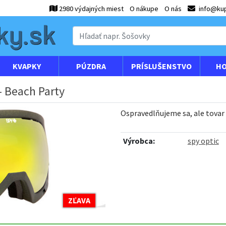
2980 výdajných miest
O nákupe
O nás
info@kup
KVAPKY
PÚZDRA
PRÍSLUŠENSTVO
HO
- Beach Party
Ospravedlňujeme sa, ale tovar
Výrobca:
spy optic
ZĽAVA