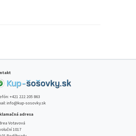
ntakt
lefón:
+421 222 205 863
ail:
info@kup-sosovky.sk
klamačná adresa
drea Votavová
voluční 1017
0 01 Poděbrady