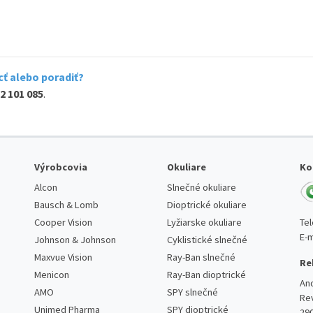
ť alebo poradiť?
2 101 085
.
Výrobcovia
Okuliare
Ko
Alcon
Slnečné okuliare
Bausch & Lomb
Dioptrické okuliare
Te
Cooper Vision
Lyžiarske okuliare
E-m
Johnson & Johnson
Cyklistické slnečné
Maxvue Vision
Ray-Ban slnečné
Re
Menicon
Ray-Ban dioptrické
An
AMO
SPY slnečné
Re
Unimed Pharma
SPY dioptrické
29