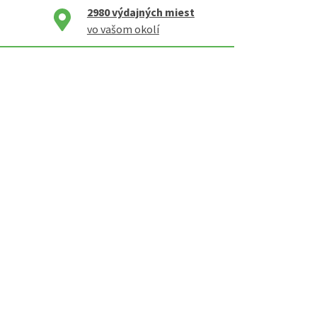
2980
výdajných miest
vo vašom okolí