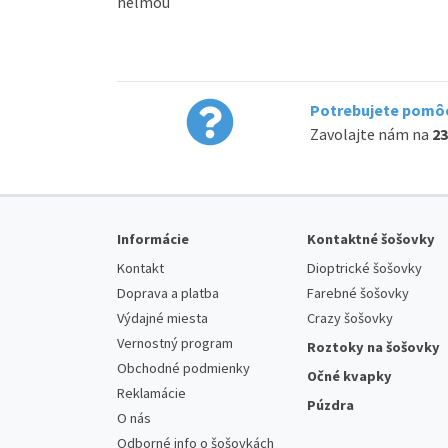
helmou
Potrebujete pomôc
Zavolajte nám na
23
Informácie
Kontaktné šošovky
Kontakt
Dioptrické šošovky
Doprava a platba
Farebné šošovky
Výdajné miesta
Crazy šošovky
Vernostný program
Roztoky na šošovky
Obchodné podmienky
Očné kvapky
Reklamácie
Púzdra
O nás
Odborné info o šošovkách