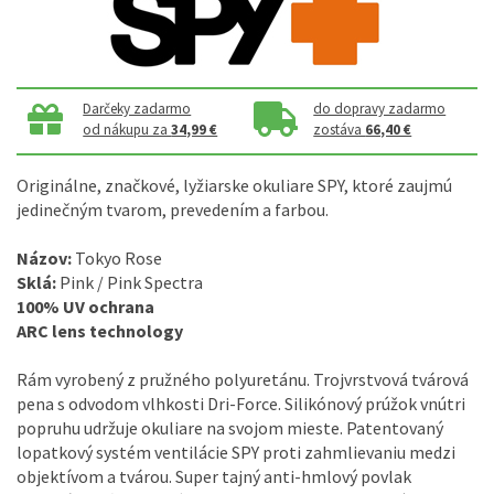
Darčeky zadarmo
do dopravy zadarmo
od nákupu za
34,99 €
zostáva
66,40 €
Originálne, značkové, lyžiarske okuliare SPY, ktoré zaujmú
jedinečným tvarom, prevedením a farbou.
Názov:
Tokyo Rose
Sklá:
Pink / Pink Spectra
100% UV ochrana
ARC lens technology
Rám vyrobený z pružného polyuretánu. Trojvrstvová tvárová
pena s odvodom vlhkosti Dri-Force. Silikónový prúžok vnútri
popruhu udržuje okuliare na svojom mieste. Patentovaný
lopatkový systém ventilácie SPY proti zahmlievaniu medzi
objektívom a tvárou. Super tajný anti-hmlový povlak