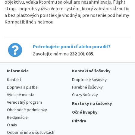
objektívu, vďaka ktorému sa okuliare nezahmlievajú. Flight
strap - popruh využíva Velcro systém, ktorý zabráni skĺznutiu
a bez plastových poistiek je vhodný aj pre nosenie pod helmy.
Kompatibilné s helmou
Potrebujete pomôcť alebo poradiť?
Zavolajte nám na
232 101 085
.
Informácie
Kontaktné šošovky
Kontakt
Dioptrické šošovky
Doprava a platba
Farebné šošovky
Výdajné miesta
Crazy šošovky
Vernostný program
Roztoky na šošovky
Obchodné podmienky
Očné kvapky
Reklamácie
Púzdra
O nás
Odborné info o šošovkách