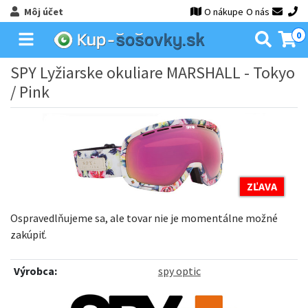
Môj účet
O nákupe
O nás
0
SPY Lyžiarske okuliare MARSHALL - Tokyo
/ Pink
ZĽAVA
Ospravedlňujeme sa, ale tovar nie je momentálne možné
zakúpiť.
Výrobca:
spy optic