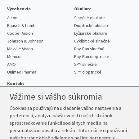
Výrobcovia
Okuliare
Alcon
Slnečné okuliare
Bausch & Lomb
Dioptrické okuliare
Cooper Vision
Lyžiarske okuliare
Johnson & Johnson
Cyklistické slnečné
Maxvue Vision
Ray-Ban slnečné
Menicon
Ray-Ban dioptrické
AMO
SPY slnečné
Unimed Pharma
SPY dioptrické
Kontakt
Vážime si vášho súkromia
Cookies sa používajú na ukladanie vášho nastavenia a
Telefón:
+421 222 205 863
preferencií, analýzu návštevnosti našich stránok,
E-mail:
info@kup-sosovky.sk
sprostredkovanie funkcií sociálnych médií a na
Reklamačná adresa
personalizáciu obsahu a reklám. Informácie o používaní
Andrea Votavová
našich stránok tiež zdieľame s našimi partnermi z