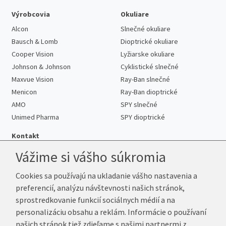
Výrobcovia
Okuliare
Alcon
Slnečné okuliare
Bausch & Lomb
Dioptrické okuliare
Cooper Vision
Lyžiarske okuliare
Johnson & Johnson
Cyklistické slnečné
Maxvue Vision
Ray-Ban slnečné
Menicon
Ray-Ban dioptrické
AMO
SPY slnečné
Unimed Pharma
SPY dioptrické
Kontakt
Vážime si vášho súkromia
Cookies sa používajú na ukladanie vášho nastavenia a
Telefón:
+421 222 205 863
preferencií, analýzu návštevnosti našich stránok,
E-mail:
info@kup-sosovky.sk
sprostredkovanie funkcií sociálnych médií a na
Reklamačná adresa
personalizáciu obsahu a reklám. Informácie o používaní
Andrea Votavová
našich stránok tiež zdieľame s našimi partnermi z