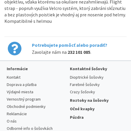
objektívu, vďaka ktorému sa okuliare nezahmlievajú. Flight
strap - popruh využíva Velcro systém, ktorý zabráni skĺznutiu
a bez plastových poistiek je vhodný aj pre nosenie pod helmy.
Kompatibilné s helmou
Potrebujete pomôcť alebo poradiť?
Zavolajte nám na
232 101 085
.
Informácie
Kontaktné šošovky
Kontakt
Dioptrické šošovky
Doprava a platba
Farebné šošovky
Výdajné miesta
Crazy šošovky
Vernostný program
Roztoky na šošovky
Obchodné podmienky
Očné kvapky
Reklamácie
Púzdra
O nás
Odborné info o šošovkách