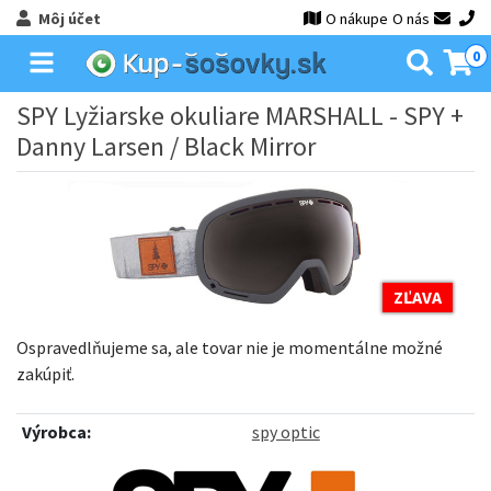
Môj účet
O nákupe
O nás
0
SPY Lyžiarske okuliare MARSHALL - SPY
+
Danny Larsen / Black Mirror
ZĽAVA
Ospravedlňujeme sa, ale tovar nie je momentálne možné
zakúpiť.
Výrobca:
spy optic