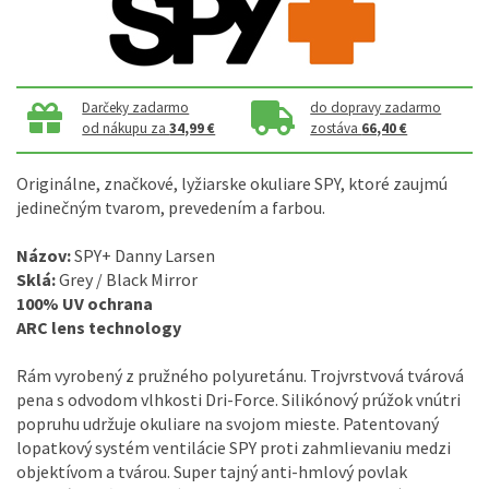
Darčeky zadarmo
do dopravy zadarmo
od nákupu za
34,99 €
zostáva
66,40 €
Originálne, značkové, lyžiarske okuliare SPY, ktoré zaujmú
jedinečným tvarom, prevedením a farbou.
Názov:
SPY+ Danny Larsen
Sklá:
Grey / Black Mirror
100% UV ochrana
ARC lens technology
Rám vyrobený z pružného polyuretánu. Trojvrstvová tvárová
pena s odvodom vlhkosti Dri-Force. Silikónový prúžok vnútri
popruhu udržuje okuliare na svojom mieste. Patentovaný
lopatkový systém ventilácie SPY proti zahmlievaniu medzi
objektívom a tvárou. Super tajný anti-hmlový povlak