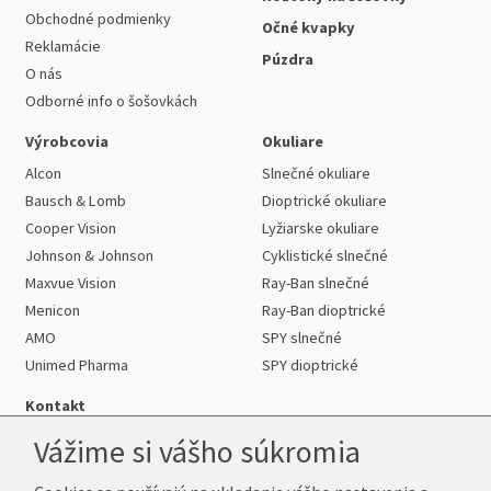
Obchodné podmienky
Očné kvapky
Reklamácie
Púzdra
O nás
Odborné info o šošovkách
Výrobcovia
Okuliare
Alcon
Slnečné okuliare
Bausch & Lomb
Dioptrické okuliare
Cooper Vision
Lyžiarske okuliare
Johnson & Johnson
Cyklistické slnečné
Maxvue Vision
Ray-Ban slnečné
Menicon
Ray-Ban dioptrické
AMO
SPY slnečné
Unimed Pharma
SPY dioptrické
Kontakt
Vážime si vášho súkromia