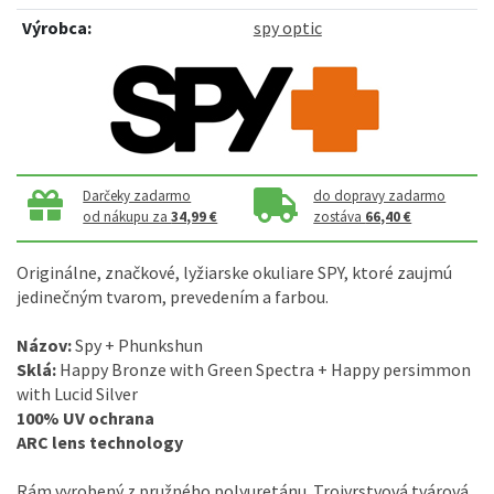
Výrobca:
spy optic
Darčeky zadarmo
do dopravy zadarmo
od nákupu za
34,99 €
zostáva
66,40 €
Originálne, značkové, lyžiarske okuliare SPY, ktoré zaujmú
jedinečným tvarom, prevedením a farbou.
Názov:
Spy + Phunkshun
Sklá:
Happy Bronze with Green Spectra + Happy persimmon
with Lucid Silver
100% UV ochrana
ARC lens technology
Rám vyrobený z pružného polyuretánu. Trojvrstvová tvárová