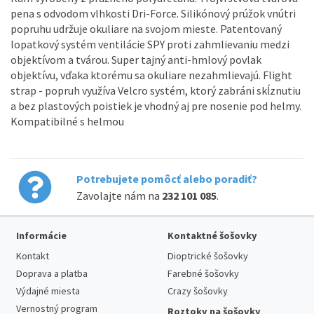
pena s odvodom vlhkosti Dri-Force. Silikónový prúžok vnútri
popruhu udržuje okuliare na svojom mieste. Patentovaný
lopatkový systém ventilácie SPY proti zahmlievaniu medzi
objektívom a tvárou. Super tajný anti-hmlový povlak
objektívu, vďaka ktorému sa okuliare nezahmlievajú. Flight
strap - popruh využíva Velcro systém, ktorý zabráni skĺznutiu
a bez plastových poistiek je vhodný aj pre nosenie pod helmy.
Kompatibilné s helmou
Potrebujete pomôcť alebo poradiť?
Zavolajte nám na
232 101 085
.
Informácie
Kontaktné šošovky
Kontakt
Dioptrické šošovky
Doprava a platba
Farebné šošovky
Výdajné miesta
Crazy šošovky
Vernostný program
Roztoky na šošovky