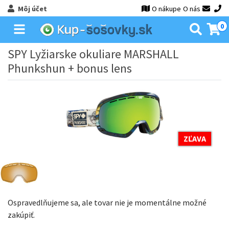
Môj účet
O nákupe
O nás
0
SPY Lyžiarske okuliare MARSHALL
Phunkshun
+ bonus lens
ZĽAVA
Ospravedlňujeme sa, ale tovar nie je momentálne možné
zakúpiť.