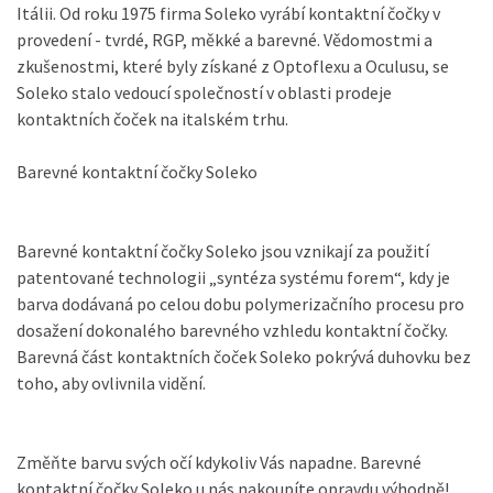
Itálii. Od roku 1975 firma Soleko vyrábí kontaktní čočky v
provedení - tvrdé, RGP, měkké a barevné. Vědomostmi a
zkušenostmi, které byly získané z Optoflexu a Oculusu, se
Soleko stalo vedoucí společností v oblasti prodeje
kontaktních čoček na italském trhu.
Barevné kontaktní čočky Soleko
Barevné kontaktní čočky Soleko jsou vznikají za použití
patentované technologii „syntéza systému forem“, kdy je
barva dodávaná po celou dobu polymerizačního procesu pro
dosažení dokonalého barevného vzhledu kontaktní čočky.
Barevná část kontaktních čoček Soleko pokrývá duhovku bez
toho, aby ovlivnila vidění.
Změňte barvu svých očí kdykoliv Vás napadne. Barevné
kontaktní čočky Soleko u nás nakoupíte opravdu výhodně!