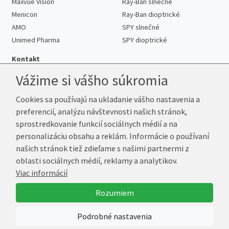
Maxvue Vision
Ray-Ban slnečné
Menicon
Ray-Ban dioptrické
AMO
SPY slnečné
Unimed Pharma
SPY dioptrické
Kontakt
Vážime si vášho súkromia
Cookies sa používajú na ukladanie vášho nastavenia a
Telefón:
+421 222 205 863
preferencií, analýzu návštevnosti našich stránok,
E-mail:
info@kup-sosovky.sk
sprostredkovanie funkcií sociálnych médií a na
Reklamačná adresa
personalizáciu obsahu a reklám. Informácie o používaní
Andrea Votavová
našich stránok tiež zdieľame s našimi partnermi z
Revoluční 1017
oblasti sociálnych médií, reklamy a analytikov.
290 01 Poděbrady
Viac informácií
Česká republika
Rozumiem
© 2026 Kup-Šošovky.sk
Podrobné nastavenia
Vytvoril
Marek Kebza