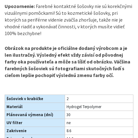
Upozornenie:
Farebné kontaktné šošovky nie sú korekčnými
vizuálnymi pomôckami! Sú to kozmetické šošovky, pri
ktorých sa periférne videnie zväčša zhoršuje, takže nie je
vhodné riadiť a vykonávať činnosti, v ktorých musíte vidieť
100% bezchybne!
Obrázok na produkte
je oficiálne dodaný výrobcom a je
len ilustračný. Výsledný efekt vždy závisí od pôvodnej
farby oka používateľa a môže sa líšiť od obrázku. Väčšina
farebných šošoviek sú fotografiami skutočných ľudí s
cieľom lepšie pochopiť výslednú zmenu farby očí.
Šošoviek v krabičke
2
Materiál
Hydrogel Terpolymer
Plánovaná výmena (dní)
30
UV filter
ne
Zakrivenie
8.6