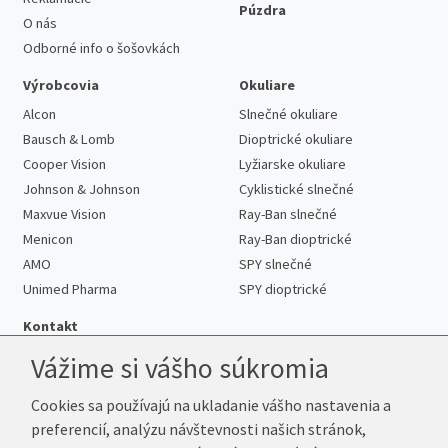
Púzdra
O nás
Odborné info o šošovkách
Výrobcovia
Okuliare
Alcon
Slnečné okuliare
Bausch & Lomb
Dioptrické okuliare
Cooper Vision
Lyžiarske okuliare
Johnson & Johnson
Cyklistické slnečné
Maxvue Vision
Ray-Ban slnečné
Menicon
Ray-Ban dioptrické
AMO
SPY slnečné
Unimed Pharma
SPY dioptrické
Kontakt
Vážime si vášho súkromia
Cookies sa používajú na ukladanie vášho nastavenia a
Telefón:
+421 222 205 863
preferencií, analýzu návštevnosti našich stránok,
E-mail:
info@kup-sosovky.sk