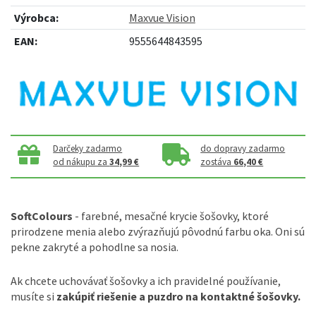
Výrobca:
Maxvue Vision
EAN:
9555644843595
Darčeky zadarmo
do dopravy zadarmo
od nákupu za
34,99 €
zostáva
66,40 €
SoftColours
- farebné, mesačné krycie šošovky, ktoré
prirodzene menia alebo zvýrazňujú pôvodnú farbu oka. Oni sú
pekne zakryté a pohodlne sa nosia.
Ak chcete uchovávať šošovky a ich pravidelné používanie,
musíte si
zakúpiť riešenie a puzdro na kontaktné šošovky.