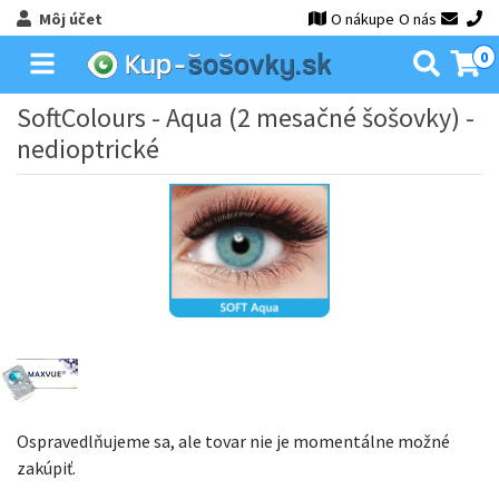
Môj účet
O nákupe
O nás
0
SoftColours - Aqua (2 mesačné šošovky) -
nedioptrické
Ospravedlňujeme sa, ale tovar nie je momentálne možné
zakúpiť.