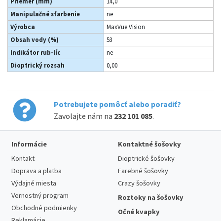
Priemer (mm)
14,0
Manipulačné sfarbenie
ne
Výrobca
MaxVue Vision
Obsah vody (%)
53
Indikátor rub-líc
ne
Dioptrický rozsah
0,00
Potrebujete pomôcť alebo poradiť?
Zavolajte nám na
232 101 085
.
Informácie
Kontaktné šošovky
Kontakt
Dioptrické šošovky
Doprava a platba
Farebné šošovky
Výdajné miesta
Crazy šošovky
Vernostný program
Roztoky na šošovky
Obchodné podmienky
Očné kvapky
Reklamácie