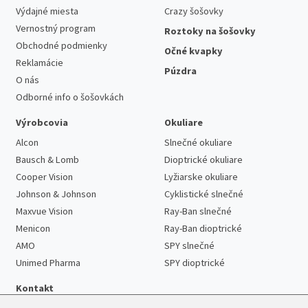
Výdajné miesta
Crazy šošovky
Vernostný program
Roztoky na šošovky
Obchodné podmienky
Očné kvapky
Reklamácie
Púzdra
O nás
Odborné info o šošovkách
Výrobcovia
Okuliare
Alcon
Slnečné okuliare
Bausch & Lomb
Dioptrické okuliare
Cooper Vision
Lyžiarske okuliare
Johnson & Johnson
Cyklistické slnečné
Maxvue Vision
Ray-Ban slnečné
Menicon
Ray-Ban dioptrické
AMO
SPY slnečné
Unimed Pharma
SPY dioptrické
Kontakt