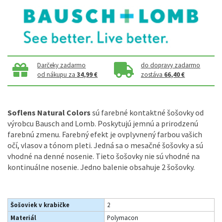
Darčeky zadarmo
do dopravy zadarmo
od nákupu za
34,99 €
zostáva
66,40 €
Soflens Natural Colors
sú farebné kontaktné šošovky od
výrobcu Bausch and Lomb. Poskytujú jemnú a prirodzenú
farebnú zmenu. Farebný efekt je ovplyvnený farbou vašich
očí, vlasov a tónom pleti. Jedná sa o mesačné šošovky a sú
vhodné na denné nosenie. Tieto šošovky nie sú vhodné na
kontinuálne nosenie. Jedno balenie obsahuje 2 šošovky.
Šošoviek v krabičke
2
Materiál
Polymacon