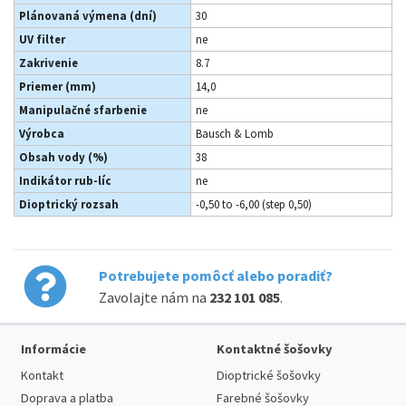
Plánovaná výmena (dní)
30
UV filter
ne
Zakrivenie
8.7
Priemer (mm)
14,0
Manipulačné sfarbenie
ne
Výrobca
Bausch & Lomb
Obsah vody (%)
38
Indikátor rub-líc
ne
Dioptrický rozsah
-0,50 to -6,00 (step 0,50)
Potrebujete pomôcť alebo poradiť?
Zavolajte nám na
232 101 085
.
Informácie
Kontaktné šošovky
Kontakt
Dioptrické šošovky
Doprava a platba
Farebné šošovky