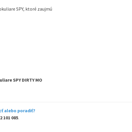
okuliare
SPY
,
ktoré zaujmú
uliare SPY DIRTY MO
ť alebo poradiť?
2 101 085
.