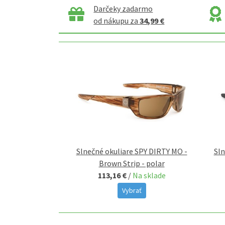
Darčeky zadarmo
od nákupu za
34,99 €
Slnečné okuliare SPY DIRTY MO -
Sln
Brown Strip - polar
113,16 €
/
Na sklade
Vybrať