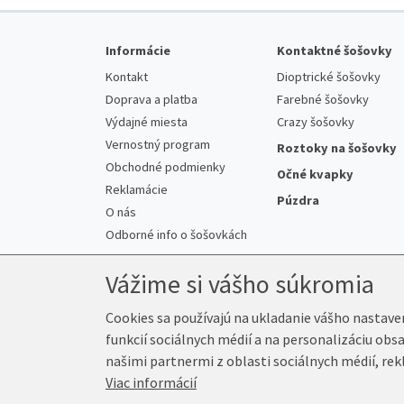
Informácie
Kontaktné šošovky
Kontakt
Dioptrické šošovky
Doprava a platba
Farebné šošovky
Výdajné miesta
Crazy šošovky
Vernostný program
Roztoky na šošovky
Obchodné podmienky
Očné kvapky
Reklamácie
Púzdra
O nás
Odborné info o šošovkách
Vážime si vášho súkromia
Cookies sa používajú na ukladanie vášho nastave
funkcií sociálnych médií a na personalizáciu obs
© 2026 Kup-Šošovky.sk
našimi partnermi z oblasti sociálnych médií, rek
Viac informácií