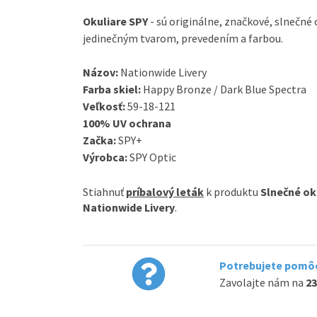
Okuliare
SPY
-
sú
originálne
,
značkové
,
slnečné
jedinečným
tvarom
,
prevedením
a
farbou
.
Názov
:
Nationwide Livery
Farba
skiel
:
Happy Bronze / Dark Blue Spectra
Veľkosť
:
59-18-121
100
%
UV
ochrana
Začka:
SPY+
Výrobca
:
SPY
Optic
Stiahnuť
príbalový leták
k produktu
Slnečné ok
Nationwide Livery
.
Potrebujete pomôc
Zavolajte nám na
23