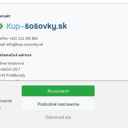
ntakt
lefón:
+421 222 205 863
ail:
info@kup-sosovky.sk
klamačná adresa
drea Votavová
voluční 1017
0 01 Poděbrady
ská republika
Rozumiem
kovanie
Podrobné nastavenia
s
Vytvoril
Marek Kebza
Odmitnúť vše