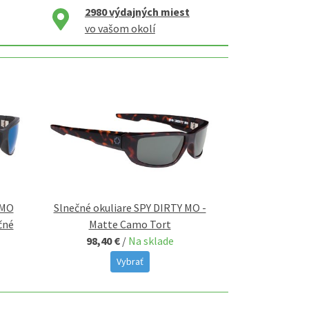
2980
výdajných miest
vo vašom okolí
 MO
Slnečné okuliare SPY DIRTY MO -
čné
Matte Camo Tort
98,40 €
/
Na sklade
Vybrať