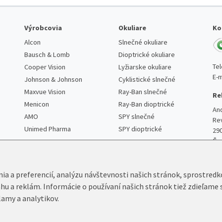
Výrobcovia
Okuliare
Ko
Alcon
Slnečné okuliare
Bausch & Lomb
Dioptrické okuliare
Te
Cooper Vision
Lyžiarske okuliare
E-m
Johnson & Johnson
Cyklistické slnečné
Maxvue Vision
Ray-Ban slnečné
Re
Menicon
Ray-Ban dioptrické
An
AMO
SPY slnečné
Re
Unimed Pharma
SPY dioptrické
29
Če
nia a preferencií, analýzu návštevnosti našich stránok, sprostred
ahu a reklám. Informácie o používaní našich stránok tiež zdieľame 
lamy a analytikov.