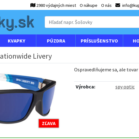
2980 výdajných miest
O nákupe
O nás
info@kup
KVAPKY
PÚZDRA
PRÍSLUŠENSTVO
HO
ationwide Livery
Ospravedlňujeme sa, ale tovar
Výrobca:
spy optic
ZĽAVA