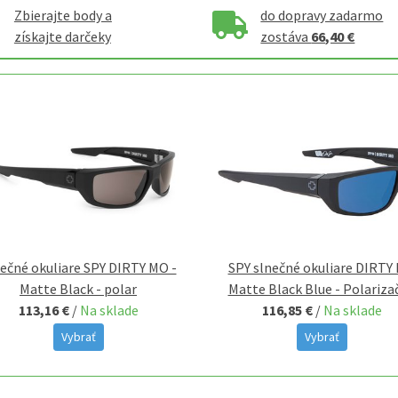
Zbierajte body a
do dopravy zadarmo
získajte darčeky
zostáva
66,40 €
ečné okuliare SPY DIRTY MO -
SPY slnečné okuliare DIRTY
Matte Black - polar
Matte Black Blue - Polariza
113,16 €
/
Na sklade
116,85 €
/
Na sklade
Vybrať
Vybrať