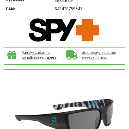
EAN:
648478759541
Darčeky zadarmo
do dopravy zadarmo
od nákupu za
34,99 €
zostáva
66,40 €