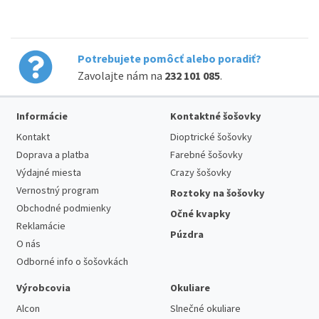
Potrebujete pomôcť alebo poradiť?
Zavolajte nám na
232 101 085
.
Informácie
Kontaktné šošovky
Kontakt
Dioptrické šošovky
Doprava a platba
Farebné šošovky
Výdajné miesta
Crazy šošovky
Vernostný program
Roztoky na šošovky
Obchodné podmienky
Očné kvapky
Reklamácie
Púzdra
O nás
Odborné info o šošovkách
Výrobcovia
Okuliare
Alcon
Slnečné okuliare