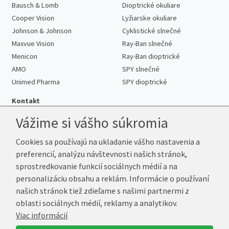
Bausch & Lomb
Dioptrické okuliare
Cooper Vision
Lyžiarske okuliare
Johnson & Johnson
Cyklistické slnečné
Maxvue Vision
Ray-Ban slnečné
Menicon
Ray-Ban dioptrické
AMO
SPY slnečné
Unimed Pharma
SPY dioptrické
Kontakt
Vážime si vášho súkromia
Cookies sa používajú na ukladanie vášho nastavenia a
Telefón:
+421 222 205 863
preferencií, analýzu návštevnosti našich stránok,
E-mail:
info@kup-sosovky.sk
sprostredkovanie funkcií sociálnych médií a na
Reklamačná adresa
personalizáciu obsahu a reklám. Informácie o používaní
Andrea Votavová
našich stránok tiež zdieľame s našimi partnermi z
Revoluční 1017
oblasti sociálnych médií, reklamy a analytikov.
290 01 Poděbrady
Viac informácií
Česká republika