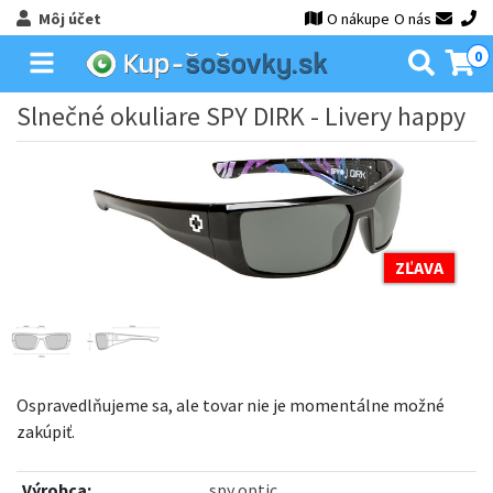
Môj účet
O nákupe
O nás
0
Slnečné okuliare SPY DIRK - Livery happy
ZĽAVA
Ospravedlňujeme sa, ale tovar nie je momentálne možné
zakúpiť.
Výrobca:
spy optic