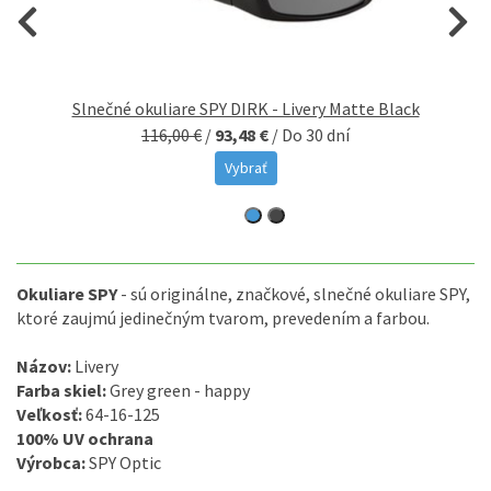
y
Slnečné okuliare SPY DIRK - Livery Matte Black
116,00 €
/
93,48 €
/
Do 30 dní
Vybrať
Okuliare
SPY
-
sú
originálne
,
značkové
,
slnečné
okuliare
SPY
,
ktoré zaujmú
jedinečným
tvarom
,
prevedením
a
farbou
.
Názov
:
Livery
Farba
skiel
:
Grey green - happy
Veľkosť
:
64-16-125
100
%
UV
ochrana
Výrobca
:
SPY
Optic