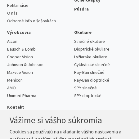
Reklamácie
Púzdra
O nás
Odborné info o šošovkách
Výrobcovia
Okuliare
Alcon
Slnečné okuliare
Bausch & Lomb
Dioptrické okuliare
Cooper Vision
Lyžiarske okuliare
Johnson & Johnson
Cyklistické slnečné
Maxvue Vision
Ray-Ban slnečné
Menicon
Ray-Ban dioptrické
AMO
SPY slnečné
Unimed Pharma
SPY dioptrické
Kontakt
Vážime si vášho súkromia
Cookies sa používajú na ukladanie vášho nastavenia a
Telefón:
+421 222 205 863