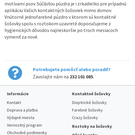
motívami psov. Súčásťou púzdra je i zrkadielko pre prípadnú
aplikáciu Vašich kontaktných šošoviek mimo domov.
Vnútorné jednofarebné púzdro v ktorom sú kontaktné
šošovky spolu s roztokom uzavreté doporučujeme z
hygienických dôvodov najneskoršie po troch mesiacoch
vymeniť za nové.
Potrebujete pomôcť alebo poradiť?
Zavolajte nám na
232 101 085
.
Informácie
Kontaktné šošovky
Kontakt
Dioptrické šošovky
Doprava a platba
Farebné šošovky
Výdajné miesta
Crazy šošovky
Vernostný program
Roztoky na šošovky
Obchodné podmienky
Očné kvapky