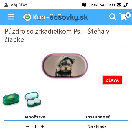
Môj účet
O nákupe
O nás
0
Púzdro so zrkadielkom Psi - Šteňa v
čiapke
ZĽAVA
Množstvo
Dostupnosť
Na sklade