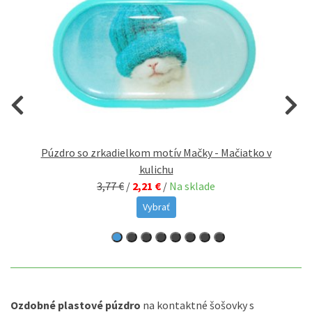
Púzdro so zrkadielkom motív Mačky - Mačiatko v
kulichu
3,77 €
/
2,21 €
/
Na sklade
Vybrať
Ozdobné plastové púzdro
na kontaktné šošovky s