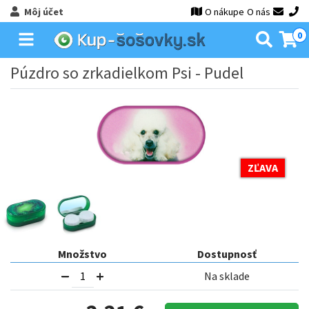
Môj účet
O nákupe
O nás
0
Púzdro so zrkadielkom Psi - Pudel
ZĽAVA
Množstvo
Dostupnosť
Na sklade