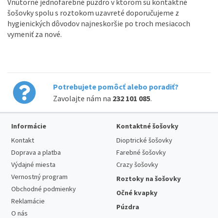
Vnútorné jednofarebné púzdro v ktorom sú kontaktné
šošovky spolu s roztokom uzavreté doporučujeme z
hygienických dôvodov najneskoršie po troch mesiacoch
vymeniť za nové.
Potrebujete pomôcť alebo poradiť?
Zavolajte nám na
232 101 085
.
Informácie
Kontaktné šošovky
Kontakt
Dioptrické šošovky
Doprava a platba
Farebné šošovky
Výdajné miesta
Crazy šošovky
Vernostný program
Roztoky na šošovky
Obchodné podmienky
Očné kvapky
Reklamácie
Púzdra
O nás