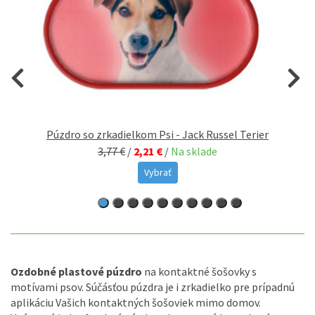
Púzdro so zrkadielkom Psi - Jack Russel Terier
3,77 €
/
2,21 €
/
Na sklade
Vybrať
Ozdobné plastové púzdro
na kontaktné šošovky s
motívami psov. Súčásťou púzdra je i zrkadielko pre prípadnú
aplikáciu Vašich kontaktných šošoviek mimo domov.