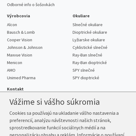
Odborné info o šošovkách
Výrobcovia
Okuliare
Alcon
Slnečné okuliare
Bausch & Lomb
Dioptrické okuliare
Cooper Vision
Lyžiarske okuliare
Johnson & Johnson
Cyklistické slnečné
Maxvue Vision
Ray-Ban slnečné
Menicon
Ray-Ban dioptrické
AMO
SPY slnečné
Unimed Pharma
SPY dioptrické
Kontakt
Vážime si vášho súkromia
Cookies sa používajú na ukladanie vášho nastavenia a
Telefón:
+421 222 205 863
preferencií, analýzu návštevnosti našich stránok,
E-mail:
info@kup-sosovky.sk
sprostredkovanie funkcií sociálnych médií a na
Reklamačná adresa
personalizáciu obsahu a reklám. Informácie o používaní