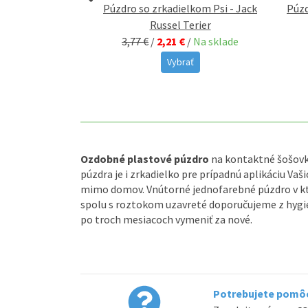
ielkom Psi -
Púzdro so zrkadielkom Psi - Jack
Púzd
iér
Russel Terier
/
Na sklade
3,77 €
/
2,21 €
/
Na sklade
ať
Vybrať
Ozdobné plastové púzdro
na kontaktné šošovk
púzdra je i zrkadielko pre prípadnú aplikáciu Va
mimo domov. Vnútorné jednofarebné púzdro v k
spolu s roztokom uzavreté doporučujeme z hygi
po troch mesiacoch vymeniť za nové.
Potrebujete pomôc