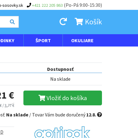
(Po-Pá 9:00-15:30)
-sosovky.sk
+421 222 205 863
Košík
DINKY
ŠPORT
OKULIARE
Dostupnosť
Na sklade
21 €
Vložiť do košíka
€ /
3,77 €
sť:
Na sklade
/ Tovar Vám bude doručený
12.8.
ED