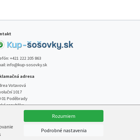
ntakt
lefón:
+421 222 205 863
ail:
info@kup-sosovky.sk
klamačná adresa
drea Votavová
voluční 1017
0 01 Poděbrady
ská republika
Rozumiem
kovanie
Podrobné nastavenia
s
Vytvoril
Marek Kebza