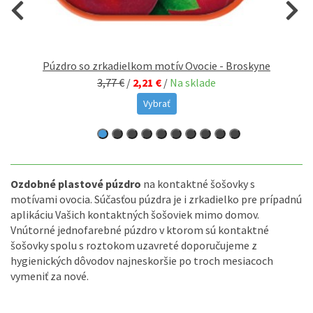
Púzdro so zrkadielkom motív Ovocie - Broskyne
3,77 €
/
2,21 €
/
Na sklade
Vybrať
Ozdobné plastové púzdro
na kontaktné šošovky s
motívami ovocia. Súčasťou púzdra je i zrkadielko pre prípadnú
aplikáciu Vašich kontaktných šošoviek mimo domov.
Vnútorné jednofarebné púzdro v ktorom sú kontaktné
šošovky spolu s roztokom uzavreté doporučujeme z
hygienických dôvodov najneskoršie po troch mesiacoch
vymeniť za nové.