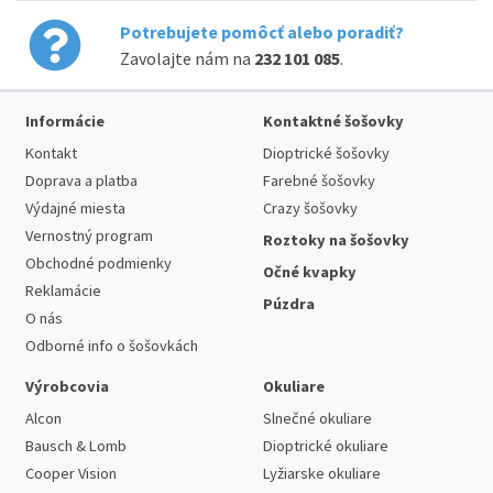
Potrebujete pomôcť alebo poradiť?
Zavolajte nám na
232 101 085
.
Informácie
Kontaktné šošovky
Kontakt
Dioptrické šošovky
Doprava a platba
Farebné šošovky
Výdajné miesta
Crazy šošovky
Vernostný program
Roztoky na šošovky
Obchodné podmienky
Očné kvapky
Reklamácie
Púzdra
O nás
Odborné info o šošovkách
Výrobcovia
Okuliare
Alcon
Slnečné okuliare
Bausch & Lomb
Dioptrické okuliare
Cooper Vision
Lyžiarske okuliare