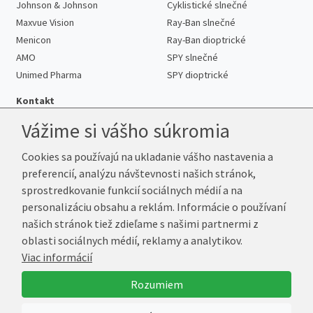
Johnson & Johnson
Cyklistické slnečné
Maxvue Vision
Ray-Ban slnečné
Menicon
Ray-Ban dioptrické
AMO
SPY slnečné
Unimed Pharma
SPY dioptrické
Kontakt
Vážime si vášho súkromia
Cookies sa používajú na ukladanie vášho nastavenia a
Telefón:
+421 222 205 863
preferencií, analýzu návštevnosti našich stránok,
E-mail:
info@kup-sosovky.sk
sprostredkovanie funkcií sociálnych médií a na
Reklamačná adresa
personalizáciu obsahu a reklám. Informácie o používaní
Andrea Votavová
našich stránok tiež zdieľame s našimi partnermi z
Revoluční 1017
oblasti sociálnych médií, reklamy a analytikov.
290 01 Poděbrady
Viac informácií
Česká republika
Rozumiem
© 2026 Kup-Šošovky.sk