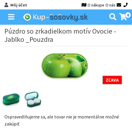
Môj účet
O nákupe
O nás
0
Púzdro so zrkadielkom motív Ovocie -
Jablko _Pouzdra
ZĽAVA
Ospravedlňujeme sa, ale tovar nie je momentálne možné
zakúpiť.