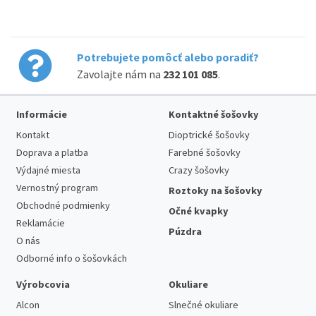
Potrebujete pomôcť alebo poradiť?
Zavolajte nám na
232 101 085
.
Informácie
Kontaktné šošovky
Kontakt
Dioptrické šošovky
Doprava a platba
Farebné šošovky
Výdajné miesta
Crazy šošovky
Vernostný program
Roztoky na šošovky
Obchodné podmienky
Očné kvapky
Reklamácie
Púzdra
O nás
Odborné info o šošovkách
Výrobcovia
Okuliare
Alcon
Slnečné okuliare