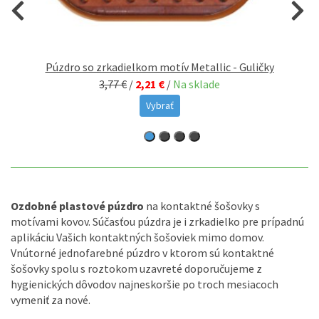
Púzdro so zrkadielkom motív Metallic - Guličky
P
3,77 €
/
2,21 €
/
Na sklade
Vybrať
Ozdobné plastové púzdro
na kontaktné šošovky s
motívami kovov. Súčasťou púzdra je i zrkadielko pre prípadnú
aplikáciu Vašich kontaktných šošoviek mimo domov.
Vnútorné jednofarebné púzdro v ktorom sú kontaktné
šošovky spolu s roztokom uzavreté doporučujeme z
hygienických dôvodov najneskoršie po troch mesiacoch
vymeniť za nové.