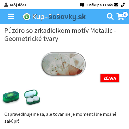
Môj účet
O nákupe
O nás
0
Púzdro so zrkadielkom motív Metallic -
Geometrické tvary
ZĽAVA
Ospravedlňujeme sa, ale tovar nie je momentálne možné
zakúpiť.