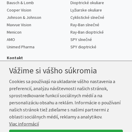
Bausch & Lomb
Dioptrické okuliare
Cooper Vision
Lyžiarske okuliare
Johnson & Johnson
Cyklistické slnečné
Maxvue Vision
Ray-Ban slnečné
Menicon
Ray-Ban dioptrické
AMO
SPY slnečné
Unimed Pharma
SPY dioptrické
Kontakt
Vážime si vášho súkromia
Cookies sa používajú na ukladanie vášho nastavenia a
Telefón:
+421 222 205 863
preferencií, analýzu návštevnosti našich stránok,
E-mail:
info@kup-sosovky.sk
sprostredkovanie funkcií sociálnych médií a na
Reklamačná adresa
personalizáciu obsahu a reklám. Informácie o používaní
Andrea Votavová
našich stránok tiež zdieľame s našimi partnermi z
Revoluční 1017
oblasti sociálnych médií, reklamy a analytikov.
290 01 Poděbrady
Viac informácií
Česká republika