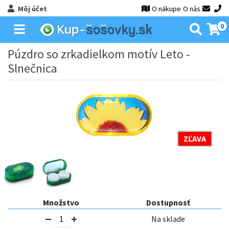
Môj účet
O nákupe
O nás
0
Púzdro so zrkadielkom motív Leto -
Slnečnica
ZĽAVA
Množstvo
Dostupnosť
Na sklade