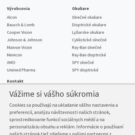
Výrobcovia
Okuliare
Alcon
Slnečné okuliare
Bausch & Lomb
Dioptrické okuliare
Cooper Vision
Lyžiarske okuliare
Johnson & Johnson
Cyklistické slnečné
Maxvue Vision
Ray-Ban slnečné
Menicon
Ray-Ban dioptrické
AMO
SPY slnečné
Unimed Pharma
SPY dioptrické
Kontakt
Vážime si vášho súkromia
Cookies sa používajú na ukladanie vášho nastavenia a
Telefón:
+421 222 205 863
preferencií, analýzu návštevnosti našich stránok,
E-mail:
info@kup-sosovky.sk
sprostredkovanie funkcií sociálnych médií a na
Reklamačná adresa
personalizáciu obsahu a reklám. Informácie o používaní
Andrea Votavová
našich stránok tiež zdieľame s našimi partnermi z