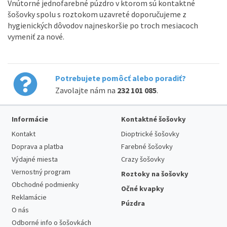
Vnútorné jednofarebné púzdro v ktorom sú kontaktné
šošovky spolu s roztokom uzavreté doporučujeme z
hygienických dôvodov najneskoršie po troch mesiacoch
vymeniť za nové.
Potrebujete pomôcť alebo poradiť?
Zavolajte nám na
232 101 085
.
Informácie
Kontaktné šošovky
Kontakt
Dioptrické šošovky
Doprava a platba
Farebné šošovky
Výdajné miesta
Crazy šošovky
Vernostný program
Roztoky na šošovky
Obchodné podmienky
Očné kvapky
Reklamácie
Púzdra
O nás
Odborné info o šošovkách