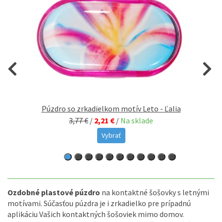
Púzdro so zrkadielkom motív Leto - Ľalia
3,77 €
/
2,21 €
/
Na sklade
Vybrať
Ozdobné plastové púzdro
na kontaktné šošovky s letnými
motívami. Súčasťou púzdra je i zrkadielko pre prípadnú
aplikáciu Vašich kontaktných šošoviek mimo domov.