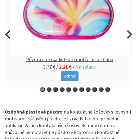
Púzdro so zrkadielkom motív Leto - Ľalia
3,77 €
/
2,21 €
/
Na sklade
Vybrať
Ozdobné plastové púzdro
na kontaktné šošovky s letnými
motívami. Súčasťou púzdra je i zrkadielko pre prípadnú
aplikáciu Vašich kontaktných šošoviek mimo domov.
Vnútorné jednofarebné púzdro v ktorom sú kontaktné
šošovky spolu s roztokom uzavreté doporučujeme z