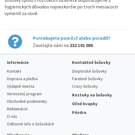
hygienických dôvodov najneskoršie po troch mesiacoch
vymeniť za nové.
Potrebujete pomôcť alebo poradiť?
Zavolajte nám na
232 101 085
.
Informácie
Kontaktné šošovky
Kontakt
Dioptrické šošovky
Doprava a platba
Farebné šošovky
Výdajné miesta
Crazy šošovky
Vernostný program
Roztoky na šošovky
Obchodné podmienky
Očné kvapky
Reklamácie
Púzdra
O nás
Odborné info o šošovkách
Výrobcovia
Okuliare