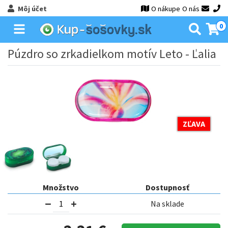
Môj účet
O nákupe
O nás
0
Púzdro so zrkadielkom motív Leto - Ľalia
ZĽAVA
Množstvo
Dostupnosť
Na sklade