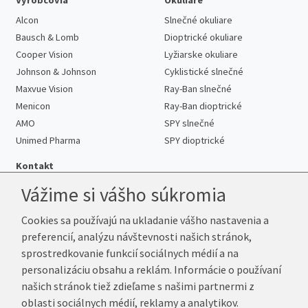
Alcon
Slnečné okuliare
Bausch & Lomb
Dioptrické okuliare
Cooper Vision
Lyžiarske okuliare
Johnson & Johnson
Cyklistické slnečné
Maxvue Vision
Ray-Ban slnečné
Menicon
Ray-Ban dioptrické
AMO
SPY slnečné
Unimed Pharma
SPY dioptrické
Kontakt
Vážime si vášho súkromia
Cookies sa používajú na ukladanie vášho nastavenia a
Telefón:
+421 222 205 863
preferencií, analýzu návštevnosti našich stránok,
E-mail:
info@kup-sosovky.sk
sprostredkovanie funkcií sociálnych médií a na
Reklamačná adresa
personalizáciu obsahu a reklám. Informácie o používaní
Andrea Votavová
našich stránok tiež zdieľame s našimi partnermi z
Revoluční 1017
oblasti sociálnych médií, reklamy a analytikov.