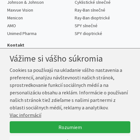
Johnson & Johnson
Cyklistické slnečné
Maxvue Vision
Ray-Ban slnečné
Menicon
Ray-Ban dioptrické
AMO
SPY slnečné
Unimed Pharma
SPY dioptrické
Kontakt
Vážime si vášho súkromia
Cookies sa používajú na ukladanie vášho nastavenia a
Telefón:
+421 222 205 863
preferencií, analýzu návštevnosti našich stránok,
E-mail:
info@kup-sosovky.sk
sprostredkovanie funkcií sociálnych médií a na
Reklamačná adresa
personalizáciu obsahu a reklám. Informácie o používaní
Andrea Votavová
našich stránok tiež zdieľame s našimi partnermi z
Revoluční 1017
oblasti sociálnych médií, reklamy a analytikov.
290 01 Poděbrady
Viac informácií
Česká republika
Rozumiem
© 2026 Kup-Šošovky.sk