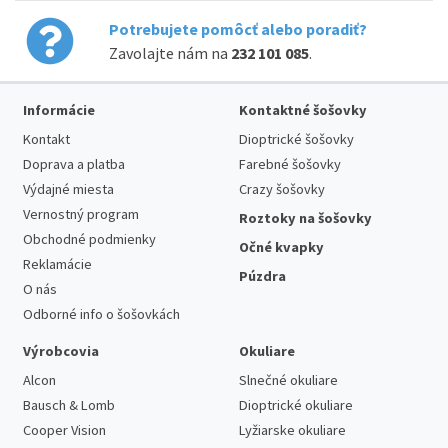
Potrebujete pomôcť alebo poradiť?
Zavolajte nám na
232 101 085
.
Informácie
Kontaktné šošovky
Kontakt
Dioptrické šošovky
Doprava a platba
Farebné šošovky
Výdajné miesta
Crazy šošovky
Vernostný program
Roztoky na šošovky
Obchodné podmienky
Očné kvapky
Reklamácie
Púzdra
O nás
Odborné info o šošovkách
Výrobcovia
Okuliare
Alcon
Slnečné okuliare
Bausch & Lomb
Dioptrické okuliare
Cooper Vision
Lyžiarske okuliare