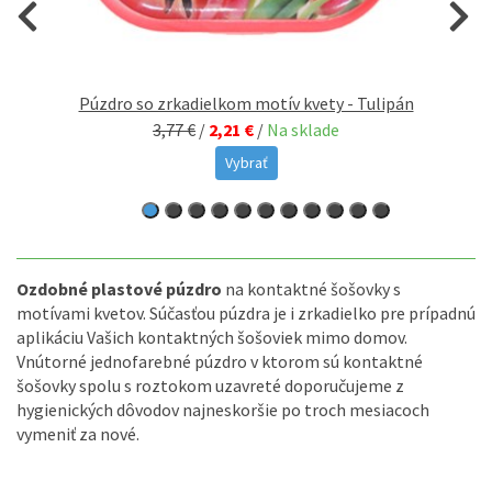
Púzdro so zrkadielkom motív kvety - Tulipán
3,77 €
/
2,21 €
/
Na sklade
Vybrať
Ozdobné plastové púzdro
na kontaktné šošovky s
motívami kvetov. Súčasťou púzdra je i zrkadielko pre prípadnú
aplikáciu Vašich kontaktných šošoviek mimo domov.
Vnútorné jednofarebné púzdro v ktorom sú kontaktné
šošovky spolu s roztokom uzavreté doporučujeme z
hygienických dôvodov najneskoršie po troch mesiacoch
vymeniť za nové.