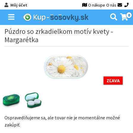
Môj účet
O nákupe
O nás
0
Púzdro so zrkadielkom motív kvety -
Margarétka
ZĽAVA
Ospravedlňujeme sa, ale tovar nie je momentálne možné
zakúpiť.