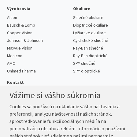
Výrobcovia
Okuliare
Alcon
Slnečné okuliare
Bausch & Lomb
Dioptrické okuliare
Cooper Vision
Lyžiarske okuliare
Johnson & Johnson
Cyklistické slnečné
Maxvue Vision
Ray-Ban slnečné
Menicon
Ray-Ban dioptrické
AMO
SPY slnečné
Unimed Pharma
SPY dioptrické
Kontakt
Vážime si vášho súkromia
Cookies sa používajú na ukladanie vášho nastavenia a
Telefón:
+421 222 205 863
preferencií, analýzu návštevnosti našich stránok,
E-mail:
info@kup-sosovky.sk
sprostredkovanie funkcií sociálnych médií a na
Reklamačná adresa
personalizáciu obsahu a reklám. Informácie o používaní
Andrea Votavová
našich stránok tiež zdieľame s našimi partnermi z