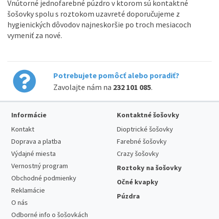
Vnútorné jednofarebné púzdro v ktorom sú kontaktné
šošovky spolu s roztokom uzavreté doporučujeme z
hygienických dôvodov najneskoršie po troch mesiacoch
vymeniť za nové.
Potrebujete pomôcť alebo poradiť?
Zavolajte nám na
232 101 085
.
Informácie
Kontaktné šošovky
Kontakt
Dioptrické šošovky
Doprava a platba
Farebné šošovky
Výdajné miesta
Crazy šošovky
Vernostný program
Roztoky na šošovky
Obchodné podmienky
Očné kvapky
Reklamácie
Púzdra
O nás
Odborné info o šošovkách