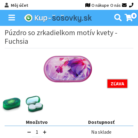
Môj účet
O nákupe
O nás
0
Púzdro so zrkadielkom motív kvety -
Fuchsia
ZĽAVA
Množstvo
Dostupnosť
Na sklade