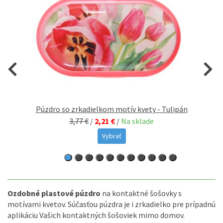
Púzdro so zrkadielkom motív kvety - Tulipán
3,77 €
/
2,21 €
/
Na sklade
Vybrať
Ozdobné plastové púzdro
na kontaktné šošovky s
motívami kvetov. Súčasťou púzdra je i zrkadielko pre prípadnú
aplikáciu Vašich kontaktných šošoviek mimo domov.