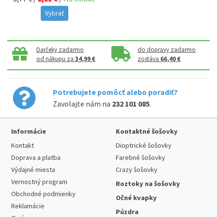
Vybrať
Darčeky zadarmo
do dopravy zadarmo
od nákupu za
34,99 €
zostáva
66,40 €
Potrebujete pomôcť alebo poradiť?
Zavolajte nám na
232 101 085
.
Informácie
Kontaktné šošovky
Kontakt
Dioptrické šošovky
Doprava a platba
Farebné šošovky
Výdajné miesta
Crazy šošovky
Vernostný program
Roztoky na šošovky
Obchodné podmienky
Očné kvapky
Reklamácie
Púzdra