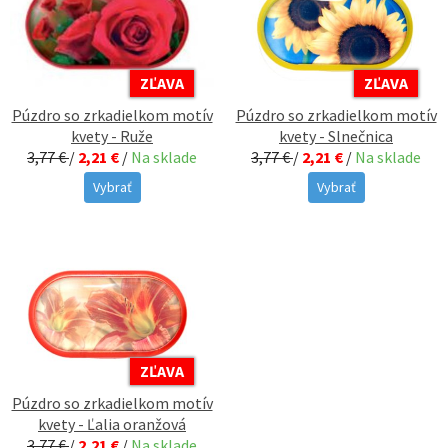
ZĽAVA
ZĽAVA
Púzdro so zrkadielkom motív
Púzdro so zrkadielkom motív
kvety - Ruže
kvety - Slnečnica
3,77 €
/
2,21 €
/
Na sklade
3,77 €
/
2,21 €
/
Na sklade
Vybrať
Vybrať
ZĽAVA
Púzdro so zrkadielkom motív
kvety - Ľalia oranžová
3,77 €
/
2,21 €
/
Na sklade