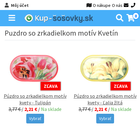
Môj účet
O nákupe
O nás
0
Puzdro so zrkadielkom motív Kvetín
ZĽAVA
ZĽAVA
Púzdro so zrkadielkom motív
Púzdro so zrkadielkom motív
kvety - Tulipán
kvety - Ľalia žltá
3,77 €
/
2,21 €
/
Na sklade
3,77 €
/
2,21 €
/
Na sklade
Vybrať
Vybrať