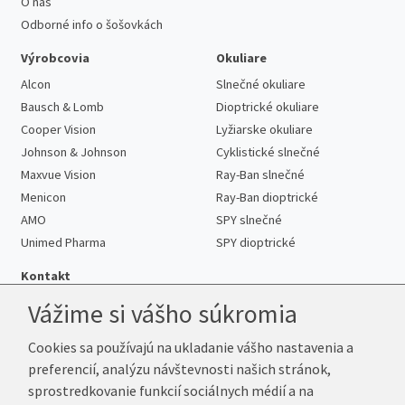
O nás
Odborné info o šošovkách
Výrobcovia
Okuliare
Alcon
Slnečné okuliare
Bausch & Lomb
Dioptrické okuliare
Cooper Vision
Lyžiarske okuliare
Johnson & Johnson
Cyklistické slnečné
Maxvue Vision
Ray-Ban slnečné
Menicon
Ray-Ban dioptrické
AMO
SPY slnečné
Unimed Pharma
SPY dioptrické
Kontakt
Vážime si vášho súkromia
Cookies sa používajú na ukladanie vášho nastavenia a
Telefón:
+421 222 205 863
preferencií, analýzu návštevnosti našich stránok,
E-mail:
info@kup-sosovky.sk
sprostredkovanie funkcií sociálnych médií a na
Reklamačná adresa