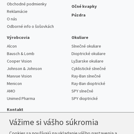
Obchodné podmienky
Očné kvapky
Reklamácie
Púzdra
O nás
Odborné info o šošovkách
Výrobcovia
Okuliare
Alcon
Slnečné okuliare
Bausch & Lomb
Dioptrické okuliare
Cooper Vision
Lyžiarske okuliare
Johnson & Johnson
Cyklistické slnečné
Maxvue Vision
Ray-Ban slnečné
Menicon
Ray-Ban dioptrické
AMO
SPY slnečné
Unimed Pharma
SPY dioptrické
Kontakt
Vážime si vášho súkromia
Cookies sa používajú na ukladanie vášho nastavenia a