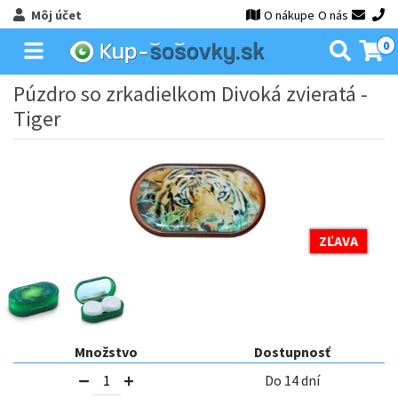
Môj účet
O nákupe
O nás
0
Púzdro so zrkadielkom Divoká zvieratá -
Tiger
ZĽAVA
Množstvo
Dostupnosť
Do 14 dní