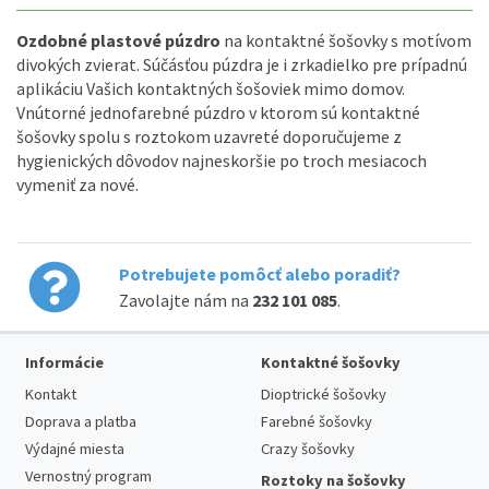
Ozdobné plastové púzdro
na kontaktné šošovky s motívom
divokých zvierat. Súčásťou púzdra je i zrkadielko pre prípadnú
aplikáciu Vašich kontaktných šošoviek mimo domov.
Vnútorné jednofarebné púzdro v ktorom sú kontaktné
šošovky spolu s roztokom uzavreté doporučujeme z
hygienických dôvodov najneskoršie po troch mesiacoch
vymeniť za nové.
Potrebujete pomôcť alebo poradiť?
Zavolajte nám na
232 101 085
.
Informácie
Kontaktné šošovky
Kontakt
Dioptrické šošovky
Doprava a platba
Farebné šošovky
Výdajné miesta
Crazy šošovky
Vernostný program
Roztoky na šošovky