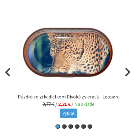
eď
Púzdro so zrkadielkom Divoká zvieratá - Leopard
3,77 €
/
2,21 €
/
Na sklade
Vybrať