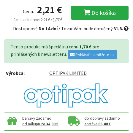
2,21 €
Cena:
Do košíka
Cena za balenie: 2,21 € /
3,77 €
Dostupnosť:
Do 14 dní
/ Tovar Vám bude doručený
31.8.
Tento produkt má špeciálnu cenu
1,70 €
pre
prihlásených k newsletteru.
Prihlásiť sa môžete tu.
Výrobca:
OPTIPAK LIMITED
Darčeky zadarmo
do dopravy zadarmo
od nákupu za
34,99 €
zostáva
66,40 €