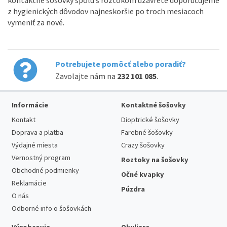
z hygienických dôvodov najneskoršie po troch mesiacoch
vymeniť za nové.
Potrebujete pomôcť alebo poradiť?
Zavolajte nám na
232 101 085
.
Informácie
Kontaktné šošovky
Kontakt
Dioptrické šošovky
Doprava a platba
Farebné šošovky
Výdajné miesta
Crazy šošovky
Vernostný program
Roztoky na šošovky
Obchodné podmienky
Očné kvapky
Reklamácie
Púzdra
O nás
Odborné info o šošovkách
Výrobcovia
Okuliare