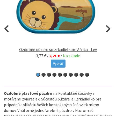
Ozdobné púzdro so zrkadielkom Afrika - Lev
3,77 €
/
2,21 €
/
Na sklade
Vybrať
Ozdobné plastové púzdro
na kontaktné šošovky s
motívami zvieratiek. Súčasťou púzdra je i zrkadielko pre
prípadnú aplikáciu Vašich kontaktných šošoviek mimo
domov. Vnútorné jednofarebné púzdro v ktorom sú
kontaktné šošovky spolu s roztokom uzavreté doporučujeme