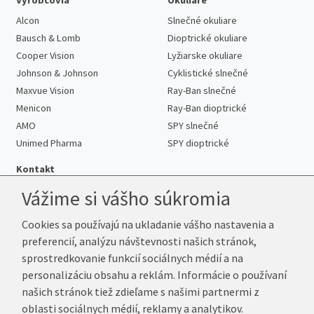
Alcon
Slnečné okuliare
Bausch & Lomb
Dioptrické okuliare
Cooper Vision
Lyžiarske okuliare
Johnson & Johnson
Cyklistické slnečné
Maxvue Vision
Ray-Ban slnečné
Menicon
Ray-Ban dioptrické
AMO
SPY slnečné
Unimed Pharma
SPY dioptrické
Kontakt
Vážime si vášho súkromia
Cookies sa používajú na ukladanie vášho nastavenia a
Telefón:
+421 222 205 863
preferencií, analýzu návštevnosti našich stránok,
E-mail:
info@kup-sosovky.sk
sprostredkovanie funkcií sociálnych médií a na
Reklamačná adresa
personalizáciu obsahu a reklám. Informácie o používaní
Andrea Votavová
našich stránok tiež zdieľame s našimi partnermi z
Revoluční 1017
oblasti sociálnych médií, reklamy a analytikov.