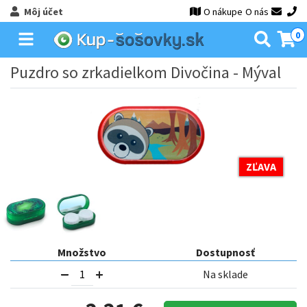
Môj účet
O nákupe
O nás
0
Puzdro so zrkadielkom Divočina - Mýval
ZĽAVA
Množstvo
Dostupnosť
Na sklade