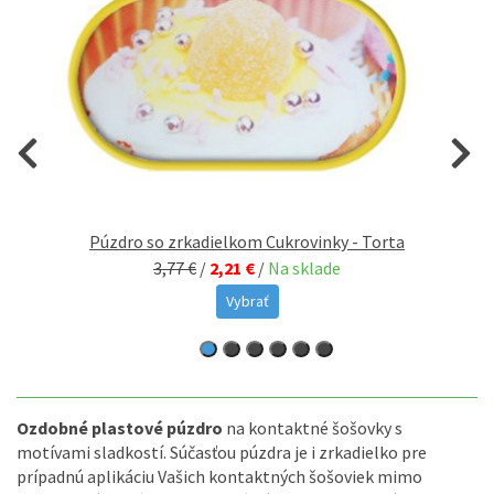
Púzdro so zrkadielkom Cukrovinky - Torta
3,77 €
/
2,21 €
/
Na sklade
Vybrať
Ozdobné plastové púzdro
na kontaktné šošovky s
motívami sladkostí. Súčasťou púzdra je i zrkadielko pre
prípadnú aplikáciu Vašich kontaktných šošoviek mimo