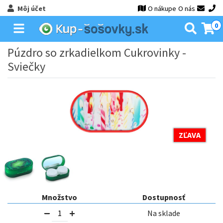
Môj účet
O nákupe
O nás
0
Púzdro so zrkadielkom Cukrovinky -
Sviečky
ZĽAVA
Množstvo
Dostupnosť
Na sklade