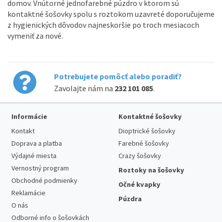
domov. Vnútorné jednofarebné púzdro v ktorom sú
kontaktné šošovky spolu s roztokom uzavreté doporučujeme
z hygienických dôvodov najneskoršie po troch mesiacoch
vymeniť za nové.
Potrebujete pomôcť alebo poradiť?
Zavolajte nám na
232 101 085
.
Informácie
Kontaktné šošovky
Kontakt
Dioptrické šošovky
Doprava a platba
Farebné šošovky
Výdajné miesta
Crazy šošovky
Vernostný program
Roztoky na šošovky
Obchodné podmienky
Očné kvapky
Reklamácie
Púzdra
O nás
Odborné info o šošovkách