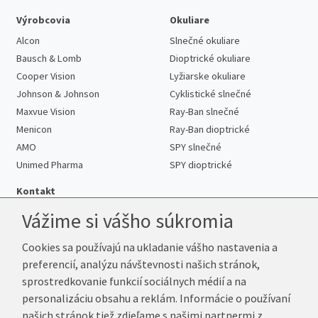
Výrobcovia
Okuliare
Alcon
Slnečné okuliare
Bausch & Lomb
Dioptrické okuliare
Cooper Vision
Lyžiarske okuliare
Johnson & Johnson
Cyklistické slnečné
Maxvue Vision
Ray-Ban slnečné
Menicon
Ray-Ban dioptrické
AMO
SPY slnečné
Unimed Pharma
SPY dioptrické
Kontakt
Vážime si vášho súkromia
Cookies sa používajú na ukladanie vášho nastavenia a
Telefón:
+421 222 205 863
preferencií, analýzu návštevnosti našich stránok,
E-mail:
info@kup-sosovky.sk
sprostredkovanie funkcií sociálnych médií a na
Reklamačná adresa
personalizáciu obsahu a reklám. Informácie o používaní
Andrea Votavová
našich stránok tiež zdieľame s našimi partnermi z