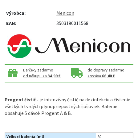
Výrobca:
Menicon
EAN:
3503190011568
Darčeky zadarmo
do dopravy zadarmo
od nákupu za
34,99 €
zostáva
66,40 €
Progent čistič -
je intenzívny čistič na dezinfekciu a čistenie
všetkých tvrdých plynopriepustných šošoviek. Balenie
obsahuje 5 dávok Progent A & B.
Veľkosť balenia (ml)
50