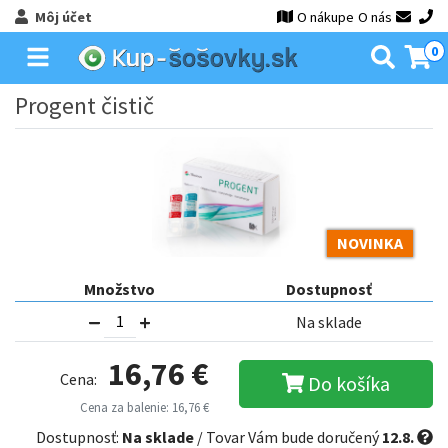
Môj účet
O nákupe
O nás
0
Progent čistič
NOVINKA
Množstvo
Dostupnosť
Na sklade
16,76 €
Cena:
Do košíka
Cena za balenie: 16,76 €
Dostupnosť:
Na sklade
/ Tovar Vám bude doručený
12.8.