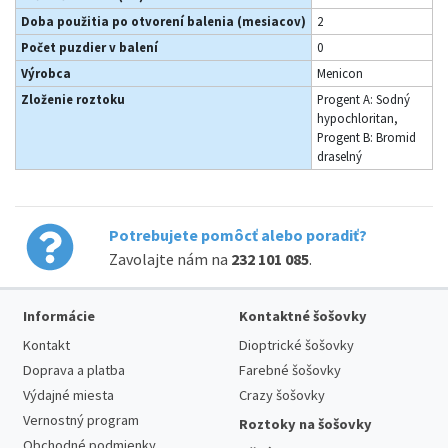
Doba použitia po otvorení balenia (mesiacov)
2
Počet puzdier v balení
0
Výrobca
Menicon
Zloženie roztoku
Progent A: Sodný
hypochloritan,
Progent B: Bromid
draselný
Potrebujete pomôcť alebo poradiť?
Zavolajte nám na
232 101 085
.
Informácie
Kontaktné šošovky
Kontakt
Dioptrické šošovky
Doprava a platba
Farebné šošovky
Výdajné miesta
Crazy šošovky
Vernostný program
Roztoky na šošovky
Obchodné podmienky