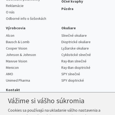
Očné kvapky
Reklamácie
Púzdra
O nás
Odborné info o šošovkách
Výrobcovia
Okuliare
Alcon
Slnečné okuliare
Bausch & Lomb
Dioptrické okuliare
Cooper Vision
Lyžiarske okuliare
Johnson & Johnson
Cyklistické slnečné
Maxvue Vision
Ray-Ban slnečné
Menicon
Ray-Ban dioptrické
AMO
SPY slnečné
Unimed Pharma
SPY dioptrické
Kontakt
Vážime si vášho súkromia
Cookies sa používajú na ukladanie vášho nastavenia a
Telefón:
+421 222 205 863