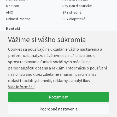
Menicon
Ray-Ban dioptrické
AMO
SPY slnečné
Unimed Pharma
SPY dioptrické
Kontakt
Vážime si vášho súkromia
Cookies sa používajú na ukladanie vášho nastavenia a
Telefón:
+421 222 205 863
preferencií, analýzu návštevnosti našich stránok,
E-mail:
info@kup-sosovky.sk
sprostredkovanie funkcií sociálnych médií a na
Reklamačná adresa
personalizáciu obsahu a reklám. Informácie o používaní
Andrea Votavová
našich stránok tiež zdieľame s našimi partnermi z
Revoluční 1017
oblasti sociálnych médií, reklamy a analytikov.
290 01 Poděbrady
Viac informácií
Česká republika
Rozumiem
© 2026 Kup-Šošovky.sk
Podrobné nastavenia
Vytvoril
Marek Kebza