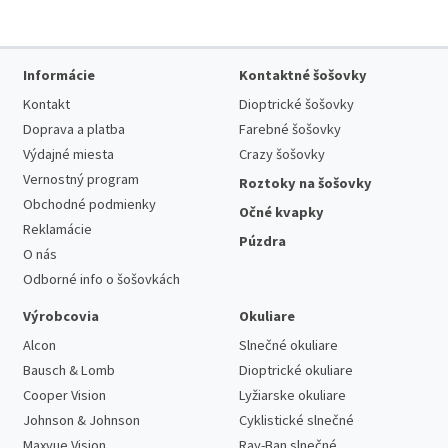
Informácie
Kontaktné šošovky
Kontakt
Dioptrické šošovky
Doprava a platba
Farebné šošovky
Výdajné miesta
Crazy šošovky
Vernostný program
Roztoky na šošovky
Obchodné podmienky
Očné kvapky
Reklamácie
Púzdra
O nás
Odborné info o šošovkách
Výrobcovia
Okuliare
Alcon
Slnečné okuliare
Bausch & Lomb
Dioptrické okuliare
Cooper Vision
Lyžiarske okuliare
Johnson & Johnson
Cyklistické slnečné
Maxvue Vision
Ray-Ban slnečné