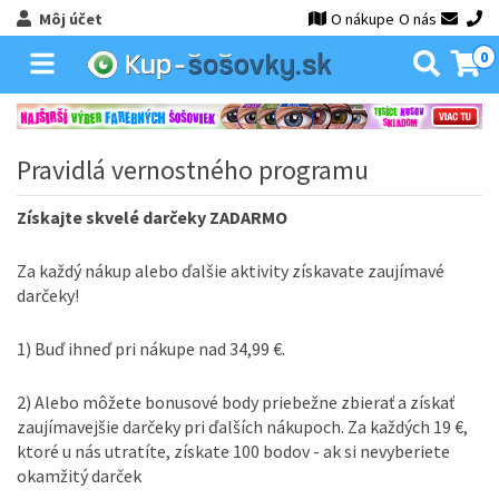
Môj účet
O nákupe
O nás
0
Pravidlá vernostného programu
Získajte skvelé darčeky ZADARMO
Za každý nákup alebo ďalšie aktivity získavate zaujímavé
darčeky!
1) Buď ihneď pri nákupe nad 34,99 €.
2) Alebo môžete bonusové body priebežne zbierať a získať
zaujímavejšie darčeky pri ďalších nákupoch. Za každých 19 €,
ktoré u nás utratíte, získate 100 bodov - ak si nevyberiete
okamžitý darček