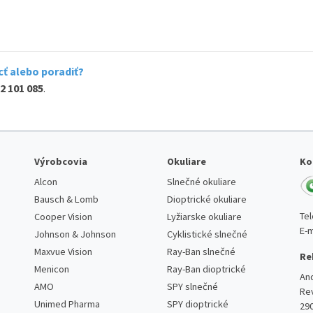
ť alebo poradiť?
2 101 085
.
Výrobcovia
Okuliare
Ko
Alcon
Slnečné okuliare
Bausch & Lomb
Dioptrické okuliare
Te
Cooper Vision
Lyžiarske okuliare
E-m
Johnson & Johnson
Cyklistické slnečné
Maxvue Vision
Ray-Ban slnečné
Re
Menicon
Ray-Ban dioptrické
An
AMO
SPY slnečné
Re
Unimed Pharma
SPY dioptrické
29