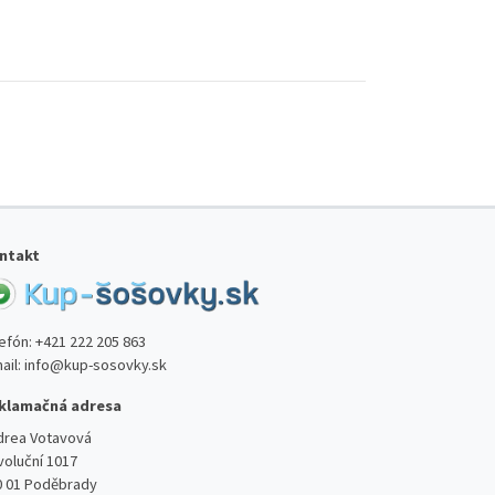
ntakt
lefón:
+421 222 205 863
ail:
info@kup-sosovky.sk
klamačná adresa
drea Votavová
voluční 1017
0 01 Poděbrady