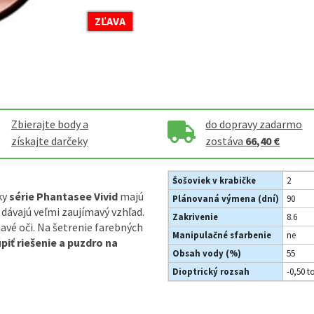
ZĽAVA
Zbierajte body a
do dopravy zadarmo
získajte darčeky
zostáva
66,40 €
Šošoviek v krabičke
2
ky
série Phantasee Vivid
majú
Plánovaná výmena (dní)
90
dávajú veľmi zaujímavý vzhľad.
Zakrivenie
8.6
mavé oči. Na šetrenie farebných
Manipulačné sfarbenie
ne
piť riešenie a puzdro na
Obsah vody (%)
55
Dioptrický rozsah
-0,50 t