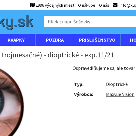
2996 výdajných miest
O nákupe
O nás
info@kup
KVAPKY
PÚZDRA
PRÍSLUŠENSTVO
HO
 trojmesačné) - dioptrické - exp.11/21
Ospravedlňujeme sa, ale tovar
Typ:
Dioptrické
Výrobca:
Maxvue Vision