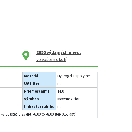
2996
výdajných miest
vo vašom okolí
Materiál
Hydrogel Terpolymer
UV filter
ne
Priemer (mm)
14,0
Výrobca
MaxVue Vision
Indikátor rub-líc
ne
o -8,00 (step 0,25 dpt. -6,00 to -8,00 step 0,50 dpt.)