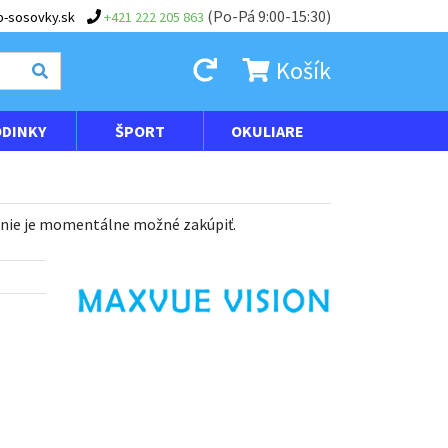
(Po-Pá 9:00-15:30)
-sosovky.sk
+421 222 205 863
Košík
DINKY
ŠPORT
OKULIARE
 nie je momentálne možné zakúpiť.