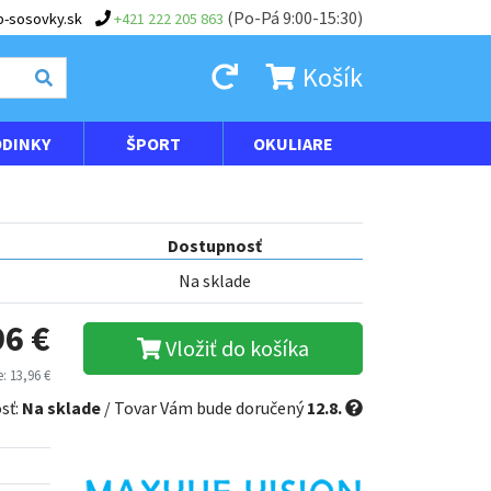
(Po-Pá 9:00-15:30)
-sosovky.sk
+421 222 205 863
Košík
DINKY
ŠPORT
OKULIARE
Dostupnosť
Na sklade
96 €
Vložiť do košíka
: 13,96 €
sť:
Na sklade
/ Tovar Vám bude doručený
12.8.