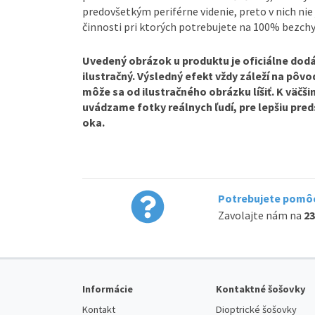
predovšetkým periférne videnie, preto v nich nie 
činnosti pri ktorých potrebujete na 100% bezchy
Uvedený obrázok u produktu je oficiálne dodá
ilustračný. Výsledný efekt vždy záleží na pôv
môže sa od ilustračného obrázku líšiť. K väčš
uvádzame fotky reálnych ľudí, pre lepšiu pre
oka.
Potrebujete pomôc
Zavolajte nám na
23
Informácie
Kontaktné šošovky
Kontakt
Dioptrické šošovky