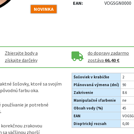
EAN:
VOGSGN0000
NOVINKA
Zbierajte body a
do dopravy zadarmo
získajte darčeky
zostáva
66,40 €
Šošoviek v krabičke
2
aktné šošovky, ktoré sa svojím
Plánovaná výmena (dní)
90
pôvodnú farbu oka.
Zakrivenie
8.6
Manipulačné sfarbenie
ne
é používanie je potrebné
Obsah vody (%)
45
.
EAN
VOGSG
Dioptrický rozsah
0,00
ú korekčnou zrakovou
 sa väčšinou zhorší