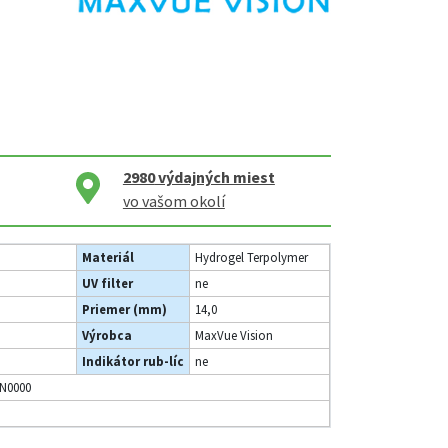
2980
výdajných miest
vo vašom okolí
Materiál
Hydrogel Terpolymer
UV filter
ne
Priemer (mm)
14,0
Výrobca
MaxVue Vision
Indikátor rub-líc
ne
N0000