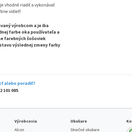
je vhodné riadiť a vykonávať
bne vidieť!
vaný výrobcom a je iba
odnej farbe oka používateľa a
ine farebných šošoviek
dstavu výslednej zmeny farby
ť alebo poradiť?
2 101 085
.
Výrobcovia
Okuliare
Ko
Alcon
Slnečné okuliare