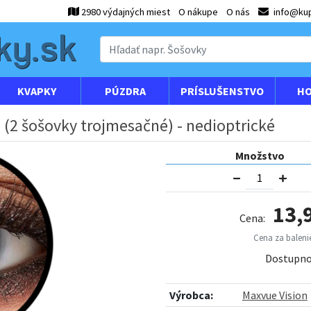
2980 výdajných miest
O nákupe
O nás
info@kup
KVAPKY
PÚZDRA
PRÍSLUŠENSTVO
HO
 (2 šošovky trojmesačné) - nedioptrické
Množstvo
13,
Cena:
Cena za balenie
Dostupno
Výrobca:
Maxvue Vision