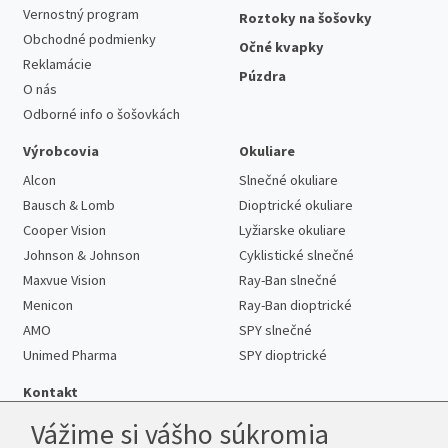
Vernostný program
Roztoky na šošovky
Obchodné podmienky
Očné kvapky
Reklamácie
Púzdra
O nás
Odborné info o šošovkách
Výrobcovia
Okuliare
Alcon
Slnečné okuliare
Bausch & Lomb
Dioptrické okuliare
Cooper Vision
Lyžiarske okuliare
Johnson & Johnson
Cyklistické slnečné
Maxvue Vision
Ray-Ban slnečné
Menicon
Ray-Ban dioptrické
AMO
SPY slnečné
Unimed Pharma
SPY dioptrické
Kontakt
Vážime si vášho súkromia