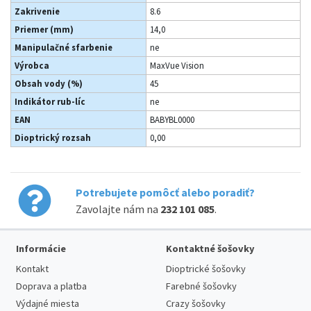
Zakrivenie
8.6
Priemer (mm)
14,0
Manipulačné sfarbenie
ne
Výrobca
MaxVue Vision
Obsah vody (%)
45
Indikátor rub-líc
ne
EAN
BABYBL0000
Dioptrický rozsah
0,00
Potrebujete pomôcť alebo poradiť?
Zavolajte nám na
232 101 085
.
Informácie
Kontaktné šošovky
Kontakt
Dioptrické šošovky
Doprava a platba
Farebné šošovky
Výdajné miesta
Crazy šošovky