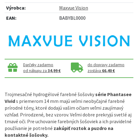
Výrobca:
Maxvue Vision
EAN:
BABYBL0000
Darčeky zadarmo
do dopravy zadarmo
od nákupu za
34,99 €
zostáva
66,40 €
Trojmesačné hydrogélové farebné šošovky
série Phantasee
Vivid
s priemerom 14 mm majú veľmi neobyčajné farebné
prírodné tóny, ktoré dodajú vašim očiam veľmi zaujímavý
vzhľad. Prirodzené, bez vzorov. Veľmi dobre prekryjú svetlé aj
tmavé oči. Pre uchovanie farebných šošoviek a ich pravidelné
používanie je potrebné
zakúpiť roztok a puzdro na
kontaktné šošovky.