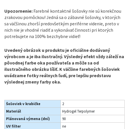
Upozornenie:
Farebné kontaktné šošovky nie sú korekčnou
zrakovou pomôckou! Jedná sa o zábavné šošovky, v ktorých
sa väčšinou zhorší predovšetkým periférne videnie, preto v
nich nie je vhodné riadiť a vykonávať činnosti pri ktorých
potrebujete na 100% bezchybne vidieť!
Uvedený obrázok u produktu je oficiálne dodávaný
výrobcom a je iba ilustračný. Výsledný efekt vždy záleží na
pôvodnej farbe oka používateľa a môže sa od
ilustračného obrázku líšiť. K väčšine farebných šošoviek
uvádzame fotky reálnych ľudí, pre lepšiu predstavu
výslednej zmeny farby oka.
Šošoviek v krabičke
2
Materiál
Hydrogel Terpolymer
Plánovaná výmena (dní)
90
UV filter
ne