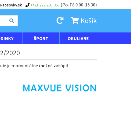
(Po-Pá 9:00-15:30)
-sosovky.sk
+421 222 205 863
Košík
DINKY
ŠPORT
OKULIARE
02/2020
 nie je momentálne možné zakúpiť.