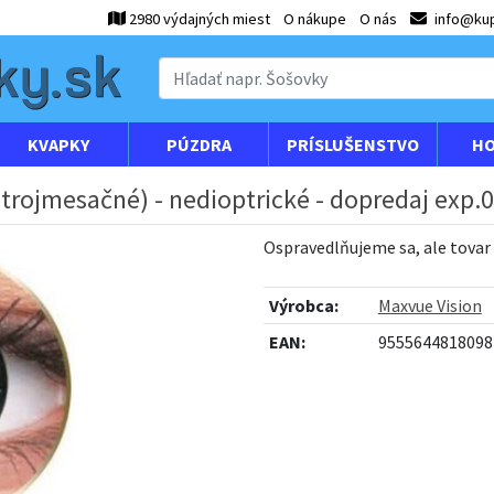
2980 výdajných miest
O nákupe
O nás
info@kup
KVAPKY
PÚZDRA
PRÍSLUŠENSTVO
HO
 trojmesačné) - nedioptrické - dopredaj exp.
Ospravedlňujeme sa, ale tovar
Výrobca:
Maxvue Vision
EAN:
9555644818098