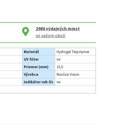
2980
výdajných miest
vo vašom okolí
Materiál
Hydrogel Terpolymer
UV filter
ne
Priemer (mm)
15,0
Výrobca
MaxVue Vision
Indikátor rub-líc
ne