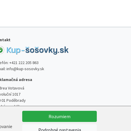
ntakt
lefón:
+421 222 205 863
ail:
info@kup-sosovky.sk
klamačná adresa
drea Votavová
voluční 1017
0 01 Poděbrady
ská republika
Rozumiem
kovanie
Podrobné nastavenia