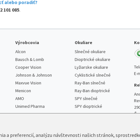
ť alebo poradiť?
2 101 085
.
Výrobcovia
Okuliare
Ko
Alcon
Slnečné okuliare
Bausch & Lomb
Dioptrické okuliare
Te
Cooper Vision
Lyžiarske okuliare
E-m
Johnson & Johnson
Cyklistické slnečné
Maxvue Vision
Ray-Ban slnečné
Re
Menicon
Ray-Ban dioptrické
An
AMO
SPY slnečné
Re
Unimed Pharma
SPY dioptrické
29
Če
nia a preferencií, analýzu návštevnosti našich stránok, sprostred