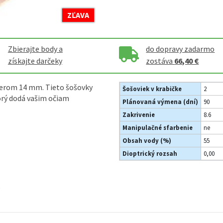
ZĽAVA
Zbierajte body a
do dopravy zadarmo
získajte darčeky
zostáva
66,40 €
merom 14 mm. Tieto šošovky
Šošoviek v krabičke
2
orý dodá vašim očiam
Plánovaná výmena (dní)
90
Zakrivenie
8.6
Manipulačné sfarbenie
ne
Obsah vody (%)
55
Dioptrický rozsah
0,00