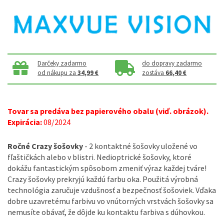
Darčeky zadarmo
do dopravy zadarmo
od nákupu za
34,99 €
zostáva
66,40 €
Tovar sa predáva bez papierového obalu (viď. obrázok).
Expirácia:
08/2024
Ročné Crazy šošovky
- 2 kontaktné šošovky uložené vo
fľaštičkách alebo v blistri. Nedioptrické šošovky, ktoré
dokážu fantastickým spôsobom zmeniť výraz každej tváre!
Crazy šošovky prekryjú každú farbu oka. Použitá výrobná
technológia zaručuje vzdušnosť a bezpečnosť šošoviek. Vďaka
dobre uzavretému farbivu vo vnútorných vrstvách šošovky sa
nemusíte obávať, že dôjde ku kontaktu farbiva s dúhovkou.