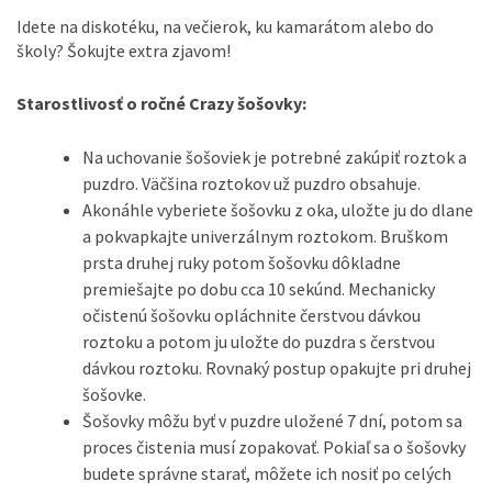
Idete na diskotéku, na večierok, ku kamarátom alebo do
školy? Šokujte extra zjavom!
Starostlivosť o ročné Crazy šošovky:
Na uchovanie šošoviek je potrebné zakúpiť roztok a
puzdro. Väčšina roztokov už puzdro obsahuje.
Akonáhle vyberiete šošovku z oka, uložte ju do dlane
a pokvapkajte univerzálnym roztokom. Bruškom
prsta druhej ruky potom šošovku dôkladne
premiešajte po dobu cca 10 sekúnd. Mechanicky
očistenú šošovku opláchnite čerstvou dávkou
roztoku a potom ju uložte do puzdra s čerstvou
dávkou roztoku. Rovnaký postup opakujte pri druhej
šošovke.
Šošovky môžu byť v puzdre uložené 7 dní, potom sa
proces čistenia musí zopakovať. Pokiaľ sa o šošovky
budete správne starať, môžete ich nosiť po celých