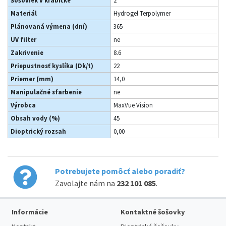
Šošoviek v krabičke
2
Materiál
Hydrogel Terpolymer
Plánovaná výmena (dní)
365
UV filter
ne
Zakrivenie
8.6
Priepustnosť kyslíka (Dk/t)
22
Priemer (mm)
14,0
Manipulačné sfarbenie
ne
Výrobca
MaxVue Vision
Obsah vody (%)
45
Dioptrický rozsah
0,00
Potrebujete pomôcť alebo poradiť?
Zavolajte nám na
232 101 085
.
Informácie
Kontaktné šošovky