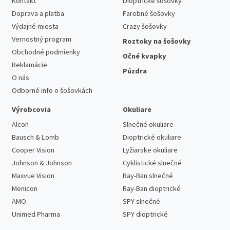
Kontakt
Dioptrické šošovky
Doprava a platba
Farebné šošovky
Výdajné miesta
Crazy šošovky
Vernostný program
Roztoky na šošovky
Obchodné podmienky
Očné kvapky
Reklamácie
Púzdra
O nás
Odborné info o šošovkách
Výrobcovia
Okuliare
Alcon
Slnečné okuliare
Bausch & Lomb
Dioptrické okuliare
Cooper Vision
Lyžiarske okuliare
Johnson & Johnson
Cyklistické slnečné
Maxvue Vision
Ray-Ban slnečné
Menicon
Ray-Ban dioptrické
AMO
SPY slnečné
Unimed Pharma
SPY dioptrické