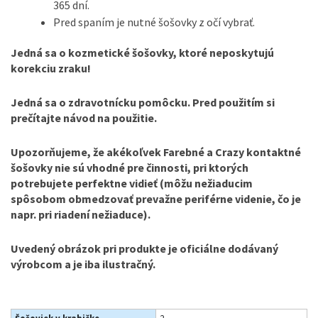
365 dní.
Pred spaním je nutné šošovky z očí vybrať.
Jedná sa o kozmetické šošovky, ktoré neposkytujú
korekciu zraku!
Jedná sa o zdravotnícku pomôcku. Pred použitím si
prečítajte návod na použitie.
Upozorňujeme, že akékoľvek Farebné a Crazy kontaktné
šošovky nie sú vhodné pre činnosti, pri ktorých
potrebujete perfektne vidieť (môžu nežiaducim
spôsobom obmedzovať prevažne periférne videnie, čo je
napr. pri riadení nežiaduce).
Uvedený obrázok pri produkte je oficiálne dodávaný
výrobcom a je iba ilustračný.