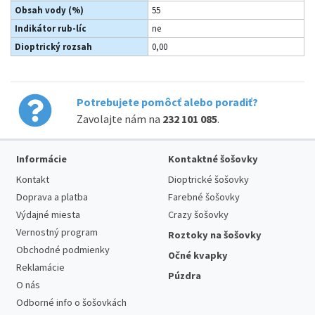
Obsah vody (%)
55
Indikátor rub-líc
ne
Dioptrický rozsah
0,00
Potrebujete pomôcť alebo poradiť?
Zavolajte nám na
232 101 085
.
Informácie
Kontaktné šošovky
Kontakt
Dioptrické šošovky
Doprava a platba
Farebné šošovky
Výdajné miesta
Crazy šošovky
Vernostný program
Roztoky na šošovky
Obchodné podmienky
Očné kvapky
Reklamácie
Púzdra
O nás
Odborné info o šošovkách