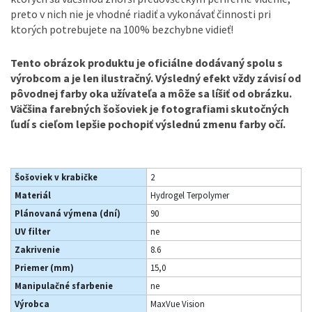
preto v nich nie je vhodné riadiť a vykonávať činnosti pri
ktorých potrebujete na 100% bezchybne vidieť!
Tento obrázok produktu je oficiálne dodávaný spolu s
výrobcom a je len ilustračný. Výsledný efekt vždy závisí od
pôvodnej farby oka užívateľa a môže sa líšiť od obrázku.
Väčšina farebných šošoviek je fotografiami skutočných
ľudí s cieľom lepšie pochopiť výslednú zmenu farby očí.
Šošoviek v krabičke
2
Materiál
Hydrogel Terpolymer
Plánovaná výmena (dní)
90
UV filter
ne
Zakrivenie
8.6
Priemer (mm)
15,0
Manipulačné sfarbenie
ne
Výrobca
MaxVue Vision