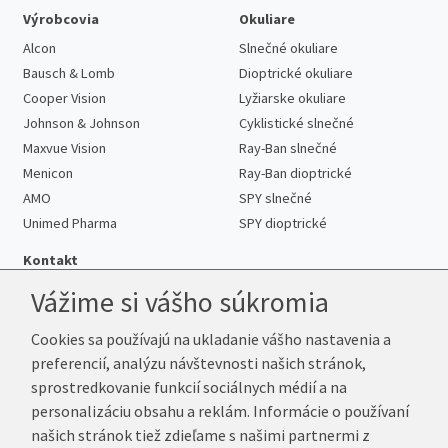
Výrobcovia
Okuliare
Alcon
Slnečné okuliare
Bausch & Lomb
Dioptrické okuliare
Cooper Vision
Lyžiarske okuliare
Johnson & Johnson
Cyklistické slnečné
Maxvue Vision
Ray-Ban slnečné
Menicon
Ray-Ban dioptrické
AMO
SPY slnečné
Unimed Pharma
SPY dioptrické
Kontakt
Vážime si vášho súkromia
Cookies sa používajú na ukladanie vášho nastavenia a
Telefón:
+421 222 205 863
preferencií, analýzu návštevnosti našich stránok,
E-mail:
info@kup-sosovky.sk
sprostredkovanie funkcií sociálnych médií a na
Reklamačná adresa
personalizáciu obsahu a reklám. Informácie o používaní
Andrea Votavová
našich stránok tiež zdieľame s našimi partnermi z