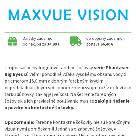
Darčeky zadarmo
do dopravy zadarmo
od nákupu za
34,99 €
zostáva
66,40 €
Trojmesačné hydrogélové farebné šošovky
série Phantasee
Big Eyes
sú veľmi pohodlné vďaka vysokému obsahu vody. S
priemerom 15,0 mm a dobrým farebným krytím
neprehliadnuteľným spôsobom zmení svojmu užívateľovi ako
farbu dúhovky, tak aj jej veľkosť. Na šetrenie farebných
šošoviek a ich pravidelné používanie musíte
zakúpiť riešenie
a puzdro na kontaktné šošovky.
Upozornenie:
Farebné kontaktné šošovky nie sú korekčnými
vizuálnymi pomôckami! Jedná sa o zábavné šošovky, v
ktorých sa väčšinou zhorší predovšetkým periférne videnie,