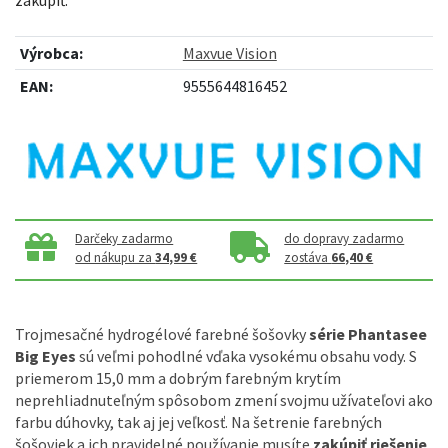
Výrobca:
Maxvue Vision
EAN:
9555644816452
Darčeky zadarmo
do dopravy zadarmo
od nákupu za
34,99 €
zostáva
66,40 €
Trojmesačné hydrogélové farebné šošovky
série Phantasee
Big Eyes
sú veľmi pohodlné vďaka vysokému obsahu vody. S
priemerom 15,0 mm a dobrým farebným krytím
neprehliadnuteľným spôsobom zmení svojmu užívateľovi ako
farbu dúhovky, tak aj jej veľkosť. Na šetrenie farebných
šošoviek a ich pravidelné používanie musíte
zakúpiť riešenie