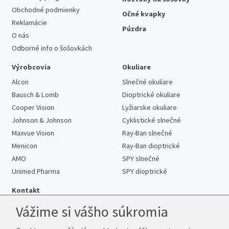
Obchodné podmienky
Očné kvapky
Reklamácie
Púzdra
O nás
Odborné info o šošovkách
Výrobcovia
Okuliare
Alcon
Slnečné okuliare
Bausch & Lomb
Dioptrické okuliare
Cooper Vision
Lyžiarske okuliare
Johnson & Johnson
Cyklistické slnečné
Maxvue Vision
Ray-Ban slnečné
Menicon
Ray-Ban dioptrické
AMO
SPY slnečné
Unimed Pharma
SPY dioptrické
Kontakt
Vážime si vášho súkromia