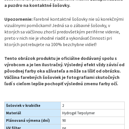
a puzdro na kontaktné šošovky.
Upozornenie:
Farebné kontaktné šošovky nie sú korekčnými
vizuálnymi pomôckami! Jedná sa o zábavné šošovky, v
ktorých sa väčšinou zhorší predovšetkým periférne videnie,
preto v nich nie je vhodné riadiť a vykonávať činnosti pri
ktorých potrebujete na 100% bezchybne vidieť!
Tento obrázok produktu je oficiálne dodávaný spolu s
výrobcom a je len ilustračný. Výsledný efekt vždy závisí od
pôvodnej farby oka užívateľa a môže sa líšiť od obrázku.
Väčšina farebných šošoviek je fotografiami skutočných
ľudí s cieľom lepšie pochopiť výslednú zmenu farby očí.
Šošoviek v krabičke
2
Materiál
Hydrogel Terpolymer
Plánovaná výmena (dní)
90
UV filter
ne