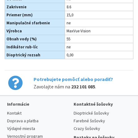
Zakrivenie
8.6
Priemer (mm)
15,0
Manipulačné sfarbenie
ne
Výrobca
MaxVue Vision
Obsah vody (%)
55
Indikátor rub-líc
ne
Dioptrický rozsah
0,00
Potrebujete pomôcť alebo poradiť?
Zavolajte nám na
232 101 085
.
Informácie
Kontaktné šošovky
Kontakt
Dioptrické šošovky
Doprava a platba
Farebné šošovky
Výdajné miesta
Crazy šošovky
Vernostný program
Roztoky na šošovky