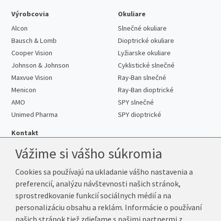
Výrobcovia
Okuliare
Alcon
Slnečné okuliare
Bausch & Lomb
Dioptrické okuliare
Cooper Vision
Lyžiarske okuliare
Johnson & Johnson
Cyklistické slnečné
Maxvue Vision
Ray-Ban slnečné
Menicon
Ray-Ban dioptrické
AMO
SPY slnečné
Unimed Pharma
SPY dioptrické
Kontakt
Vážime si vášho súkromia
Cookies sa používajú na ukladanie vášho nastavenia a
Telefón:
+421 222 205 863
preferencií, analýzu návštevnosti našich stránok,
E-mail:
info@kup-sosovky.sk
sprostredkovanie funkcií sociálnych médií a na
Reklamačná adresa
personalizáciu obsahu a reklám. Informácie o používaní
Andrea Votavová
našich stránok tiež zdieľame s našimi partnermi z