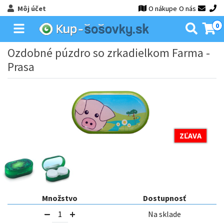
Môj účet
O nákupe
O nás
0
Ozdobné púzdro so zrkadielkom Farma -
Prasa
ZĽAVA
Množstvo
Dostupnosť
Na sklade