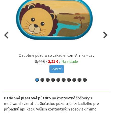
Ozdobné púzdro so zrkadielkom Afrika - Lev
3,77 €
/
2,21 €
/
Na sklade
Vybrať
Ozdobné plastové púzdro
na kontaktné šošovky s
motívami zvieratiek. Súčasťou púzdra je i zrkadielko pre
prípadnú aplikáciu Vašich kontaktných šošoviek mimo