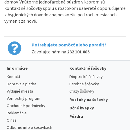
domov. Vnútorné jednofarebné púzdro v ktorom sú
kontaktné šošovky spolu s roztokom uzavreté doporučujeme
z hygienických dôvodov najneskoršie po troch mesiacoch
vymeniť za nové.
Potrebujete pomôcť alebo poradiť?
Zavolajte nám na
232 101 085
.
Informácie
Kontaktné šošovky
Kontakt
Dioptrické šošovky
Doprava a platba
Farebné šošovky
Výdajné miesta
Crazy šošovky
Vernostný program
Roztoky na šošovky
Obchodné podmienky
Očné kvapky
Reklamácie
Púzdra
O nás
Odborné info o šošovkách