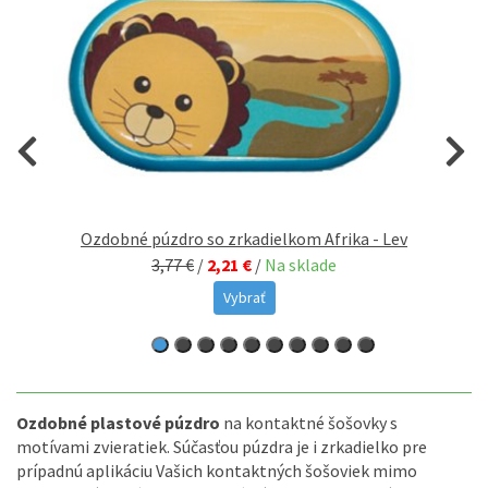
Ozdobné púzdro so zrkadielkom Afrika - Lev
3,77 €
/
2,21 €
/
Na sklade
Vybrať
Ozdobné plastové púzdro
na kontaktné šošovky s
motívami zvieratiek. Súčasťou púzdra je i zrkadielko pre
prípadnú aplikáciu Vašich kontaktných šošoviek mimo