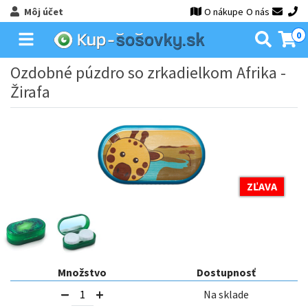
Môj účet
O nákupe
O nás
0
Ozdobné púzdro so zrkadielkom Afrika -
Žirafa
ZĽAVA
Množstvo
Dostupnosť
Na sklade