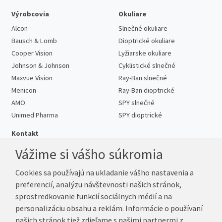
Výrobcovia
Okuliare
Alcon
Slnečné okuliare
Bausch & Lomb
Dioptrické okuliare
Cooper Vision
Lyžiarske okuliare
Johnson & Johnson
Cyklistické slnečné
Maxvue Vision
Ray-Ban slnečné
Menicon
Ray-Ban dioptrické
AMO
SPY slnečné
Unimed Pharma
SPY dioptrické
Kontakt
Vážime si vášho súkromia
Cookies sa používajú na ukladanie vášho nastavenia a
Telefón:
+421 222 205 863
preferencií, analýzu návštevnosti našich stránok,
E-mail:
info@kup-sosovky.sk
sprostredkovanie funkcií sociálnych médií a na
Reklamačná adresa
personalizáciu obsahu a reklám. Informácie o používaní
Andrea Votavová
našich stránok tiež zdieľame s našimi partnermi z