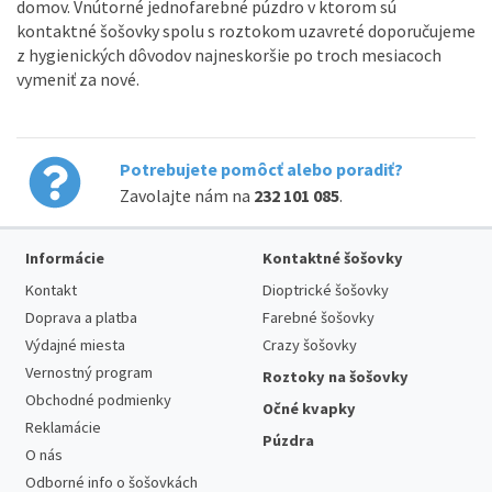
domov. Vnútorné jednofarebné púzdro v ktorom sú
kontaktné šošovky spolu s roztokom uzavreté doporučujeme
z hygienických dôvodov najneskoršie po troch mesiacoch
vymeniť za nové.
Potrebujete pomôcť alebo poradiť?
Zavolajte nám na
232 101 085
.
Informácie
Kontaktné šošovky
Kontakt
Dioptrické šošovky
Doprava a platba
Farebné šošovky
Výdajné miesta
Crazy šošovky
Vernostný program
Roztoky na šošovky
Obchodné podmienky
Očné kvapky
Reklamácie
Púzdra
O nás
Odborné info o šošovkách