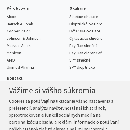
Výrobcovia
Okuliare
Alcon
Slnečné okuliare
Bausch & Lomb
Dioptrické okuliare
Cooper Vision
Lyžiarske okuliare
Johnson & Johnson
Cyklistické slnečné
Maxvue Vision
Ray-Ban slnečné
Menicon
Ray-Ban dioptrické
AMO
SPY slnečné
Unimed Pharma
SPY dioptrické
Kontakt
Vážime si vášho súkromia
Cookies sa používajú na ukladanie vášho nastavenia a
Telefón:
+421 222 205 863
preferencií, analýzu návštevnosti našich stránok,
E-mail:
info@kup-sosovky.sk
sprostredkovanie funkcií sociálnych médií a na
Reklamačná adresa
personalizáciu obsahu a reklám. Informácie o používaní
Andrea Votavová
našich stránok tiež zdieľame s našimi partnermi z