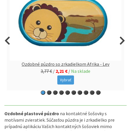
Ozdobné púzdro so zrkadielkom Afrika - Lev
3,77 €
/
2,21 €
/
Na sklade
Vybrať
Ozdobné plastové púzdro
na kontaktné šošovky s
motívami zvieratiek. Súčasťou púzdra je i zrkadielko pre
prípadnú aplikáciu Vašich kontaktných šošoviek mimo