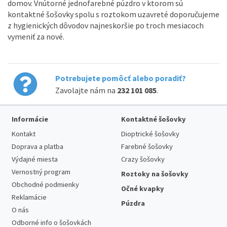
domov. Vnútorné jednofarebné púzdro v ktorom sú
kontaktné šošovky spolu s roztokom uzavreté doporučujeme
z hygienických dôvodov najneskoršie po troch mesiacoch
vymeniť za nové.
Potrebujete pomôcť alebo poradiť?
Zavolajte nám na
232 101 085
.
Informácie
Kontaktné šošovky
Kontakt
Dioptrické šošovky
Doprava a platba
Farebné šošovky
Výdajné miesta
Crazy šošovky
Vernostný program
Roztoky na šošovky
Obchodné podmienky
Očné kvapky
Reklamácie
Púzdra
O nás
Odborné info o šošovkách