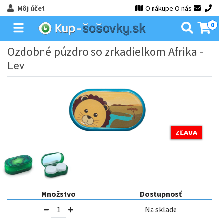
Môj účet
O nákupe
O nás
0
Ozdobné púzdro so zrkadielkom Afrika -
Lev
ZĽAVA
Množstvo
Dostupnosť
Na sklade