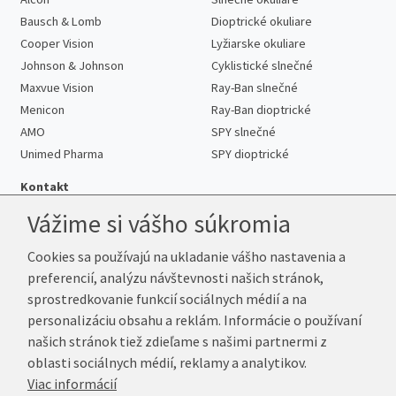
Bausch & Lomb
Dioptrické okuliare
Cooper Vision
Lyžiarske okuliare
Johnson & Johnson
Cyklistické slnečné
Maxvue Vision
Ray-Ban slnečné
Menicon
Ray-Ban dioptrické
AMO
SPY slnečné
Unimed Pharma
SPY dioptrické
Kontakt
Vážime si vášho súkromia
Cookies sa používajú na ukladanie vášho nastavenia a
Telefón:
+421 222 205 863
preferencií, analýzu návštevnosti našich stránok,
E-mail:
info@kup-sosovky.sk
sprostredkovanie funkcií sociálnych médií a na
Reklamačná adresa
personalizáciu obsahu a reklám. Informácie o používaní
Andrea Votavová
našich stránok tiež zdieľame s našimi partnermi z
Revoluční 1017
oblasti sociálnych médií, reklamy a analytikov.
290 01 Poděbrady
Viac informácií
Česká republika