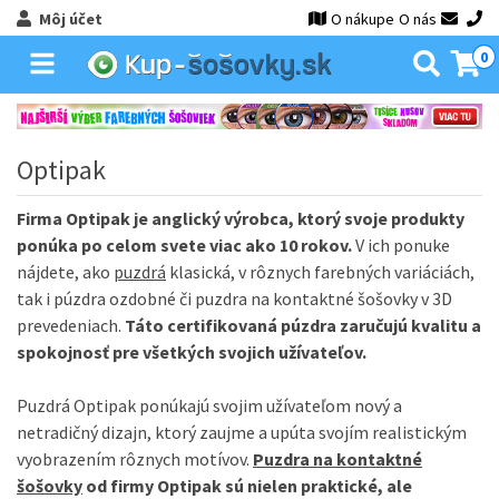
Môj účet
O nákupe
O nás
0
Optipak
Firma Optipak je anglický výrobca, ktorý svoje produkty
ponúka po celom svete viac ako 10 rokov.
V ich ponuke
nájdete, ako
puzdrá
klasická, v rôznych farebných variáciách,
tak i púzdra ozdobné či puzdra na kontaktné šošovky v 3D
prevedeniach.
Táto certifikovaná púzdra zaručujú kvalitu a
spokojnosť pre všetkých svojich užívateľov.
Puzdrá Optipak ponúkajú svojim užívateľom nový a
netradičný dizajn, ktorý zaujme a upúta svojím realistickým
vyobrazením rôznych motívov.
Puzdra na kontaktné
šošovky
od firmy Optipak sú nielen praktické, ale