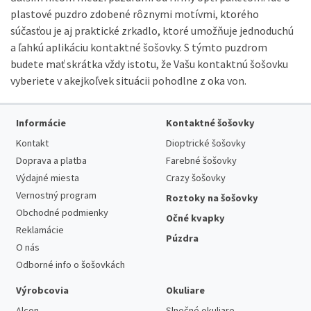
plastové puzdro zdobené rôznymi motívmi, ktorého
súčasťou je aj praktické zrkadlo, ktoré umožňuje jednoduchú
a ľahkú aplikáciu kontaktné šošovky. S týmto puzdrom
budete mať skrátka vždy istotu, že Vašu kontaktnú šošovku
vyberiete v akejkoľvek situácii pohodlne z oka von.
Informácie
Kontaktné šošovky
Kontakt
Dioptrické šošovky
Doprava a platba
Farebné šošovky
Výdajné miesta
Crazy šošovky
Vernostný program
Roztoky na šošovky
Obchodné podmienky
Očné kvapky
Reklamácie
Púzdra
O nás
Odborné info o šošovkách
Výrobcovia
Okuliare
Alcon
Slnečné okuliare