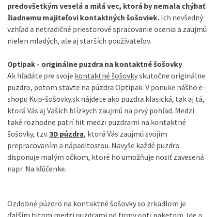
predovšetkým veselá a milá vec, ktorá by nemala chýbať
žiadnemu majiteľovi kontaktných šošoviek.
Ich nevšedný
vzhľad a netradičné priestorové spracovanie ocenia a zaujmú
nielen mladých, ale aj starších používateľov.
Optipak - originálne puzdra na kontaktné šošovky
Ak hľadáte pre svoje
kontaktné šošovky
skutočne originálne
puzdro, potom stavte na púzdra Optipak. V ponuke nášho e-
shopu Kup-šošovky.sk nájdete ako puzdra klasická, tak aj tá,
ktorá Vás aj Vašich blízkych zaujmú na prvý pohľad. Medzi
také rozhodne patrí hit medzi puzdrami na kontaktné
šošovky, tzv.
3D púzdra
, ktorá Vás zaujmú svojim
prepracovaním a nápaditosťou. Navyše každé puzdro
disponuje malým očkom, ktoré ho umožňuje nosiť zavesená
napr. Na kľúčenke.
Ozdobné púzdro na kontaktné šošovky so zrkadlom je
ďalším hitom medzi puzdrami od firmy opti paketom. Ide o