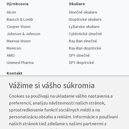
Výrobcovia
Okuliare
Alcon
Slnečné okuliare
Bausch & Lomb
Dioptrické okuliare
Cooper Vision
Lyžiarske okuliare
Johnson & Johnson
Cyklistické slnečné
Maxvue Vision
Ray-Ban slnečné
Menicon
Ray-Ban dioptrické
AMO
SPY slnečné
Unimed Pharma
SPY dioptrické
Kontakt
Vážime si vášho súkromia
Cookies sa používajú na ukladanie vášho nastavenia a
Telefón:
+421 222 205 863
preferencií, analýzu návštevnosti našich stránok,
E-mail:
info@kup-sosovky.sk
sprostredkovanie funkcií sociálnych médií a na
Reklamačná adresa
personalizáciu obsahu a reklám. Informácie o používaní
Andrea Votavová
našich stránok tiež zdieľame s našimi partnermi z
Revoluční 1017