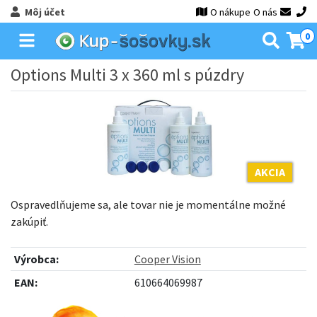
Môj účet
O nákupe
O nás
0
Options Multi 3 x 360 ml s púzdry
AKCIA
Ospravedlňujeme sa, ale tovar nie je momentálne možné
zakúpiť.
Výrobca:
Cooper Vision
EAN:
610664069987