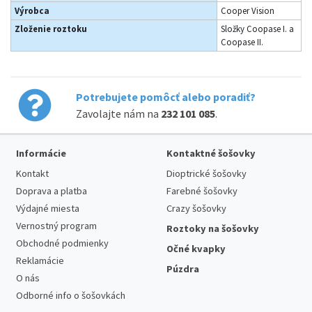
Výrobca
Cooper Vision
Zloženie roztoku
Složky Coopase I. a
Coopase II.
Potrebujete pomôcť alebo poradiť?
Zavolajte nám na
232 101 085
.
Informácie
Kontaktné šošovky
Kontakt
Dioptrické šošovky
Doprava a platba
Farebné šošovky
Výdajné miesta
Crazy šošovky
Vernostný program
Roztoky na šošovky
Obchodné podmienky
Očné kvapky
Reklamácie
Púzdra
O nás
Odborné info o šošovkách