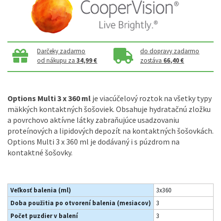
Darčeky zadarmo
do dopravy zadarmo
od nákupu za
34,99 €
zostáva
66,40 €
Options Multi 3 x 360 ml
je viacúčelový roztok na všetky typy
mäkkých kontaktných šošoviek. Obsahuje hydratačnú zložku
a povrchovo aktívne látky zabraňujúce usadzovaniu
proteínových a lipidových depozít na kontaktných šošovkách.
Options Multi 3 x 360 ml je dodávaný i s púzdrom na
kontaktné šošovky.
Veľkosť balenia (ml)
3x360
Doba použitia po otvorení balenia (mesiacov)
3
Počet puzdier v balení
3